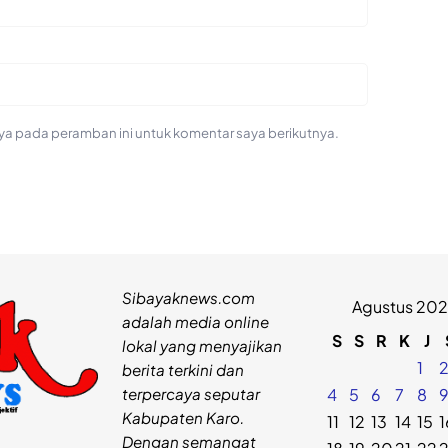
ya pada peramban ini untuk komentar saya berikutnya.
Sibayaknews.com
Agustus 20
adalah media online
S
S
R
K
J
lokal yang menyajikan
1
berita terkini dan
terpercaya seputar
4
5
6
7
8
Kabupaten Karo.
11
12
13
14
15
1
Dengan semangat