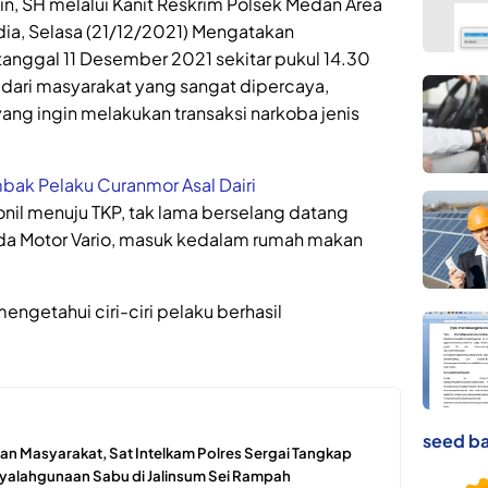
, SH melalui Kanit Reskrim Polsek Medan Area
dia, Selasa (21/12/2021) Mengatakan
tanggal 11 Desember 2021 sekitar pukul 14.30
dari masyarakat yang sangat dipercaya,
ang ingin melakukan transaksi narkoba jenis
bak Pelaku Curanmor Asal Dairi
nil menuju TKP, tak lama berselang datang
peda Motor Vario, masuk kedalam rumah makan
ngetahui ciri-ciri pelaku berhasil
seed ba
n Masyarakat, Sat Intelkam Polres Sergai Tangkap
yalahgunaan Sabu di Jalinsum Sei Rampah