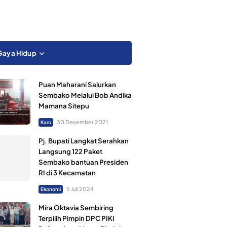
Gaya Hidup
Puan Maharani Salurkan
Sembako Melalui Bob Andika
Mamana Sitepu
30 Desember 2021
Karo
Pj. Bupati Langkat Serahkan
Langsung 122 Paket
Sembako bantuan Presiden
RI di 3 Kecamatan
5 Juli 2024
Ekonomi
Mira Oktavia Sembiring
Terpilih Pimpin DPC PIKI