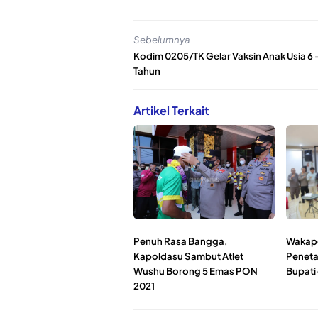
Sebelumnya
Kodim 0205/TK Gelar Vaksin Anak Usia 6 -
Tahun
Artikel Terkait
Penuh Rasa Bangga,
Wakapo
Kapoldasu Sambut Atlet
Peneta
Wushu Borong 5 Emas PON
Bupati
2021