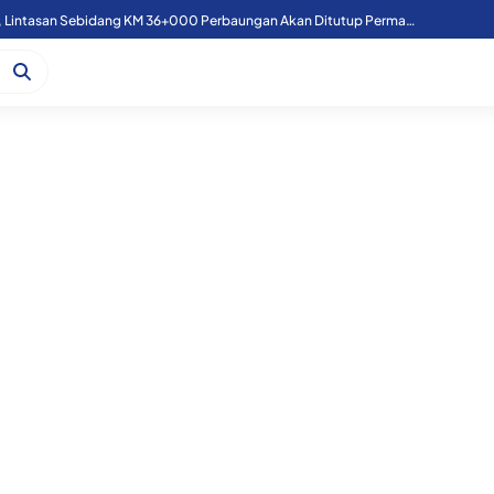
Atasi Laka Kereta Api, Lintasan Sebidang KM 36+000 Perbaungan Akan Ditutup Permanen