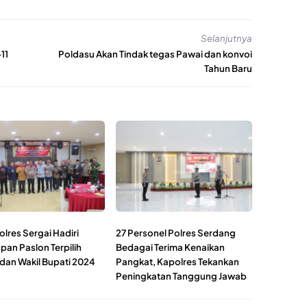
Selanjutnya
11
Poldasu Akan Tindak tegas Pawai dan konvoi
Tahun Baru
lres Sergai Hadiri
27 Personel Polres Serdang
pan Paslon Terpilih
Bedagai Terima Kenaikan
 dan Wakil Bupati 2024
Pangkat, Kapolres Tekankan
Peningkatan Tanggung Jawab