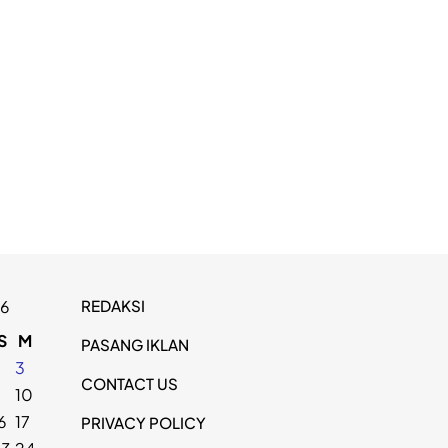
REDAKSI
26
S
M
PASANG IKLAN
2
3
CONTACT US
9
10
6
17
PRIVACY POLICY