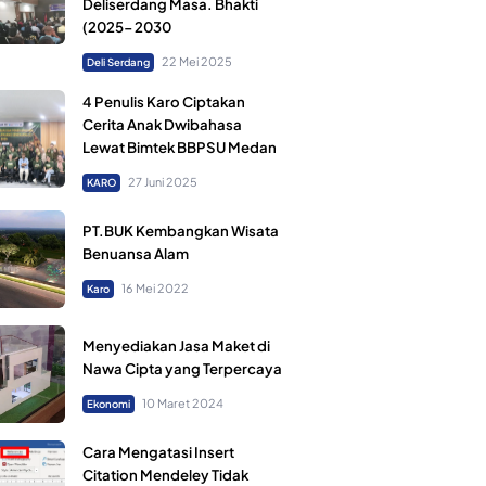
Deliserdang Masa. Bhakti
(2025- 2030
22 Mei 2025
Deli Serdang
4 Penulis Karo Ciptakan
Cerita Anak Dwibahasa
Lewat Bimtek BBPSU Medan
27 Juni 2025
KARO
PT.BUK Kembangkan Wisata
Benuansa Alam
16 Mei 2022
Karo
Menyediakan Jasa Maket di
Nawa Cipta yang Terpercaya
10 Maret 2024
Ekonomi
Cara Mengatasi Insert
Citation Mendeley Tidak