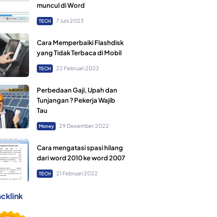
muncul di Word
7 Juni 2023
TECH
Cara Memperbaiki Flashdisk
yang Tidak Terbaca di Mobil
22 Februari 2022
TECH
Perbedaan Gaji, Upah dan
Tunjangan ? Pekerja Wajib
Tau
29 Desember 2022
Money
Cara mengatasi spasi hilang
dari word 2010 ke word 2007
21 Februari 2022
TECH
cklink