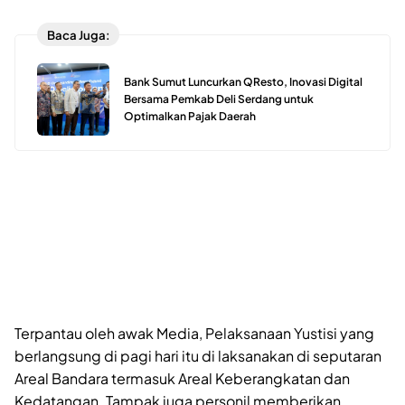
Baca Juga:
Bank Sumut Luncurkan QResto, Inovasi Digital
Bersama Pemkab Deli Serdang untuk
Optimalkan Pajak Daerah
Terpantau oleh awak Media, Pelaksanaan Yustisi yang
berlangsung di pagi hari itu di laksanakan di seputaran
Areal Bandara termasuk Areal Keberangkatan dan
Kedatangan. Tampak juga personil memberikan