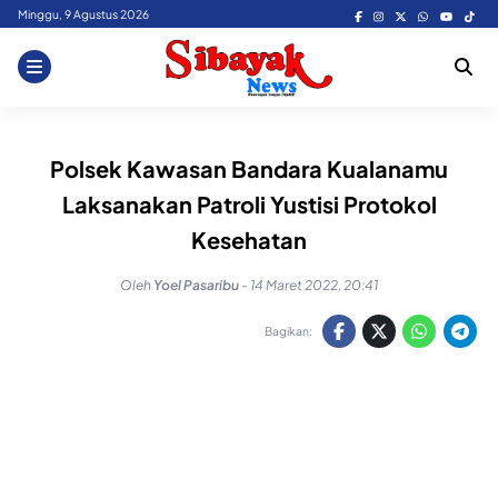
Skip
Minggu, 9 Agustus 2026
to
content
Polsek Kawasan Bandara Kualanamu
Laksanakan Patroli Yustisi Protokol
Kesehatan
Oleh
Yoel Pasaribu
-
14 Maret 2022, 20:41
Bagikan: