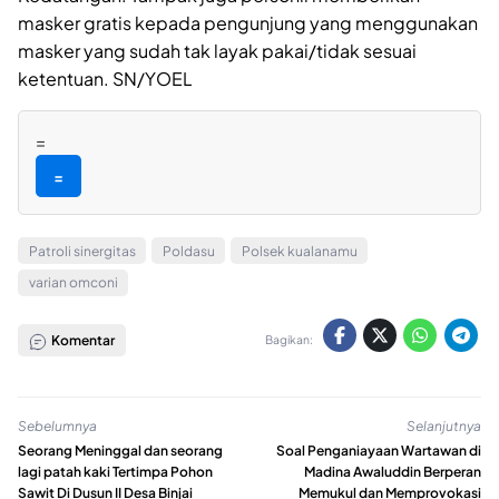
masker gratis kepada pengunjung yang menggunakan
masker yang sudah tak layak pakai/tidak sesuai
ketentuan. SN/YOEL
=
=
Patroli sinergitas
Poldasu
Polsek kualanamu
varian omconi
Komentar
Bagikan:
Sebelumnya
Selanjutnya
Seorang Meninggal dan seorang
Soal Penganiayaan Wartawan di
lagi patah kaki Tertimpa Pohon
Madina Awaluddin Berperan
Sawit Di Dusun II Desa Binjai
Memukul dan Memprovokasi