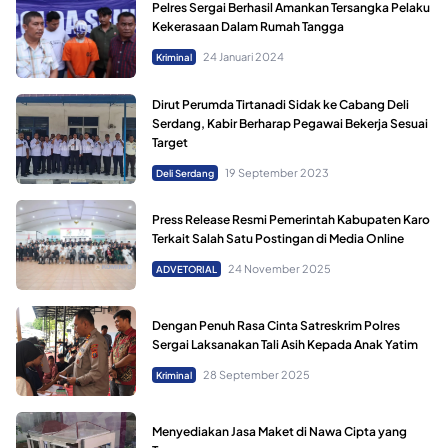
Pelres Sergai Berhasil Amankan Tersangka Pelaku
Kekerasaan Dalam Rumah Tangga
24 Januari 2024
Kriminal
Dirut Perumda Tirtanadi Sidak ke Cabang Deli
Serdang, Kabir Berharap Pegawai Bekerja Sesuai
Target
19 September 2023
Deli Serdang
Press Release Resmi Pemerintah Kabupaten Karo
Terkait Salah Satu Postingan di Media Online
24 November 2025
ADVETORIAL
Dengan Penuh Rasa Cinta Satreskrim Polres
Sergai Laksanakan Tali Asih Kepada Anak Yatim
28 September 2025
Kriminal
Menyediakan Jasa Maket di Nawa Cipta yang