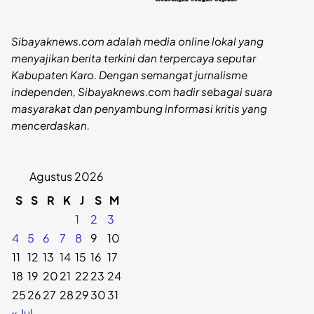
Sibayaknews.com adalah media online lokal yang
menyajikan berita terkini dan terpercaya seputar
Kabupaten Karo. Dengan semangat jurnalisme
independen, Sibayaknews.com hadir sebagai suara
masyarakat dan penyambung informasi kritis yang
mencerdaskan.
Agustus 2026
S
S
R
K
J
S
M
1
2
3
4
5
6
7
8
9
10
11
12
13
14
15
16
17
18
19
20
21
22
23
24
25
26
27
28
29
30
31
« Jul