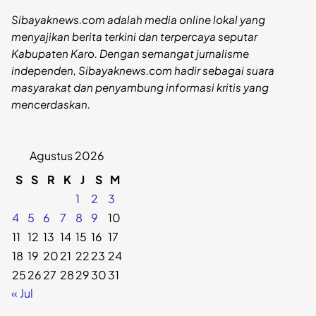
Sibayaknews.com adalah media online lokal yang
menyajikan berita terkini dan terpercaya seputar
Kabupaten Karo. Dengan semangat jurnalisme
independen, Sibayaknews.com hadir sebagai suara
masyarakat dan penyambung informasi kritis yang
mencerdaskan.
Agustus 2026
S
S
R
K
J
S
M
1
2
3
4
5
6
7
8
9
10
11
12
13
14
15
16
17
18
19
20
21
22
23
24
25
26
27
28
29
30
31
« Jul