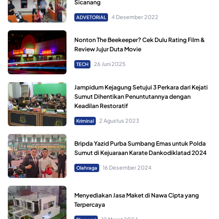
Sicanang
4 Desember 2022
ADVETORIAL
Nonton The Beekeeper? Cek Dulu Rating Film &
Review Jujur Duta Movie
26 Juni 2025
TECH
Jampidum Kejagung Setujui 3 Perkara dari Kejati
Sumut Dihentikan Penuntutannya dengan
Keadilan Restoratif
2 Agustus 2023
Kriminal
Bripda Yazid Purba Sumbang Emas untuk Polda
Sumut di Kejuaraan Karate Dankodiklatad 2024
16 Desember 2024
Olahraga
Menyediakan Jasa Maket di Nawa Cipta yang
Terpercaya