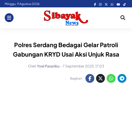
Skip
Minggu, 9 Agustus 2026
to
content
Polres Serdang Bedagai Gelar Patroli
Gabungan KRYD Usai Aksi Unjuk Rasa
Oleh
Yoel Pasaribu
-
7 September 2025, 17:03
Bagikan: