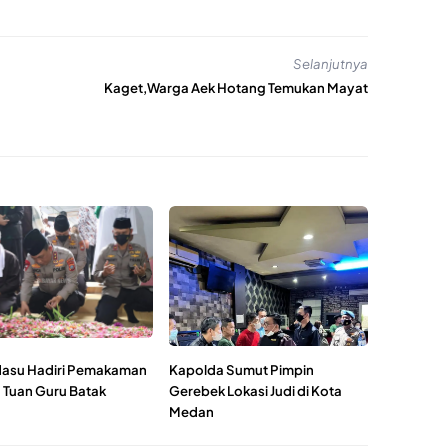
Selanjutnya
Kaget,Warga Aek Hotang Temukan Mayat
asu Hadiri Pemakaman
Kapolda Sumut Pimpin
 Tuan Guru Batak
Gerebek Lokasi Judi di Kota
Medan