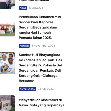
13 Juli 2026
News
Pembukaan Turnamen Mini
Soccer Piala Kapolres
Serdang Bedagai dalam
rangka Hari Sumpah
Pemuda Tahun 2025.
3 November 2025
Kriminal
Sambut HUT Bhayangkara
Ke 77 dan Hari Jadi Kab. Deli
Serdang Ke 77, Polresta Deli
Serdang dan Pemkab. Deli
Serdang Gelar Olahraga
Bersama*
23 Juni 2023
ADVETORIAL
Menyediakan Jasa Maket di
Nawa Cipta yang Terpercaya