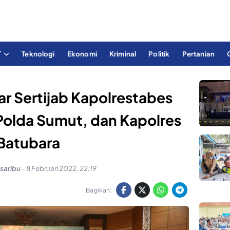
T
Teknologi
Ekonomi
Kriminal
Politik
Pertanian
r Sertijab Kapolrestabes
Polda Sumut, dan Kapolres
Batubara
saribu
-
8 Februari 2022, 22:19
Bagikan: