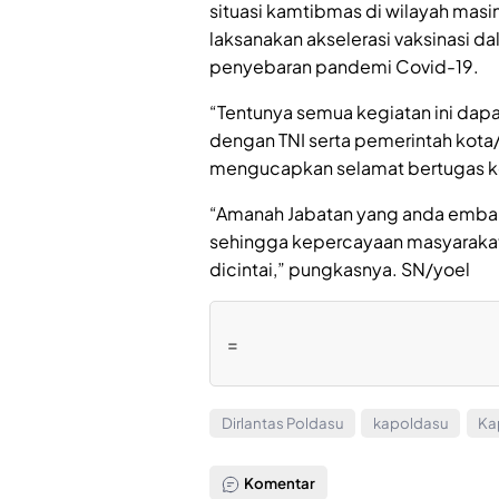
situasi kamtibmas di wilayah masi
laksanakan akselerasi vaksinasi
penyebaran pandemi Covid-19.
“Tentunya semua kegiatan ini dapa
dengan TNI serta pemerintah kot
mengucapkan selamat bertugas ke
“Amanah Jabatan yang anda emban
sehingga kepercayaan masyarakat
dicintai,” pungkasnya. SN/yoel
=
Dirlantas Poldasu
kapoldasu
Ka
Komentar