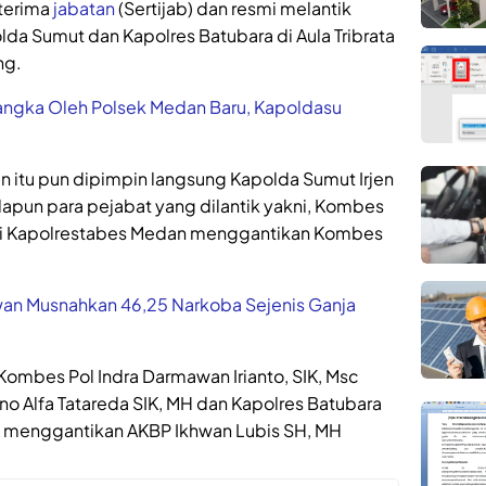
 terima
jabatan
(Sertijab) dan resmi melantik
lda Sumut dan Kapolres Batubara di Aula Tribrata
ng.
angka Oleh Polsek Medan Baru, Kapoldasu
an itu pun dipimpin langsung Kapolda Sumut Irjen
dapun para pejabat yang dilantik yakni, Kombes
agai Kapolrestabes Medan menggantikan Kombes
wan Musnahkan 46,25 Narkoba Sejenis Ganja
Kombes Pol Indra Darmawan Irianto, SIK, Msc
o Alfa Tatareda SIK, MH dan Kapolres Batubara
c menggantikan AKBP Ikhwan Lubis SH, MH