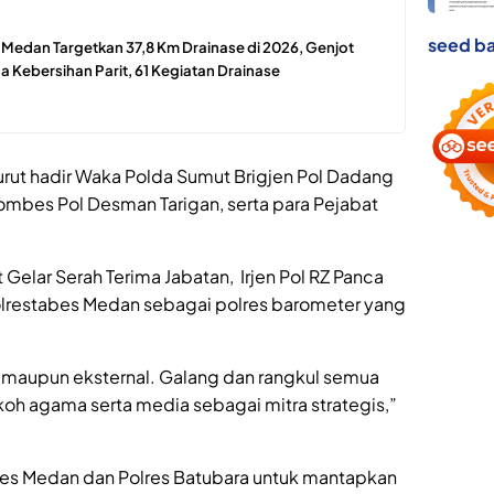
seed ba
edan Targetkan 37,8 Km Drainase di 2026, Genjot
 Kebersihan Parit, 61 Kegiatan Drainase
turut hadir Waka Polda Sumut Brigjen Pol Dadang
ombes Pol Desman Tarigan, serta para Pejabat
Gelar Serah Terima Jabatan, Irjen Pol RZ Panca
olrestabes Medan sebagai polres barometer yang
l maupun eksternal. Galang dan rangkul semua
koh agama serta media sebagai mitra strategis,”
s Medan dan Polres Batubara untuk mantapkan