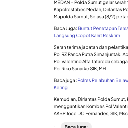
MEDAN – Polda Sumut gelar serah
Kapolrestabes Medan, Dirlantas Po
Mapolda Sumut, Selasa (8/2) peta
Baca Juga:
Buntut Penetapan Ters
Langsung Copot Kanit Reskrim
Serah terima jabatan dan pelantik
Pol RZ Panca Putra Simanjuntak. A
Pol Valentino Alfa Tatareda seb
Pol Riko Sunarko SIK, MH
Baca juga :
Polres Pelabuhan Bela
Kering
Kemudian, Dirlantas Polda Sumut, 
menggantikan Kombes Pol Valentin
AKBP Joce DC Fernandes, SIK, Ms
Baca Juga: