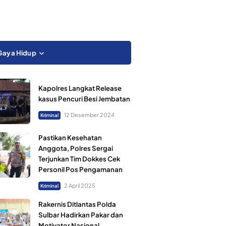
Gaya Hidup
Kapolres Langkat Release
kasus Pencuri Besi Jembatan
12 Desember 2024
Kriminal
Pastikan Kesehatan
Anggota, Polres Sergai
Terjunkan Tim Dokkes Cek
Personil Pos Pengamanan
2 April 2025
Kriminal
Rakernis Ditlantas Polda
Sulbar Hadirkan Pakar dan
Motivator Nasional