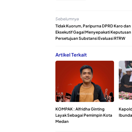
Sebelumnya
Tidak Kuorum, Paripurna DPRD Karo dan
Eksekutif Gagal Menyepakati Keputusan
Persetujuan Substansi Evaluasi RTRW
Artikel Terkait
KOMPAK : Alfridha Ginting
Kapold
Layak Sebagai Pemimpin Kota
Ibunda
Medan