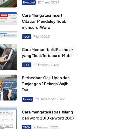
10 Maret 2024
Ekonomi
Cara Mengatasi Insert
Citation Mendeley Tidak
muncul di Word
7 Juni 2023
TECH
Cara Memperbaiki Flashdisk
yang Tidak Terbaca di Mobil
22 Februari 2022
TECH
Perbedaan Gaji, Upah dan
Tunjangan ? Pekerja Wajib
Tau
29 Desember 2022
Money
Cara mengatasi spasi hilang
dari word 2010 ke word 2007
21 Februari 2022
TECH