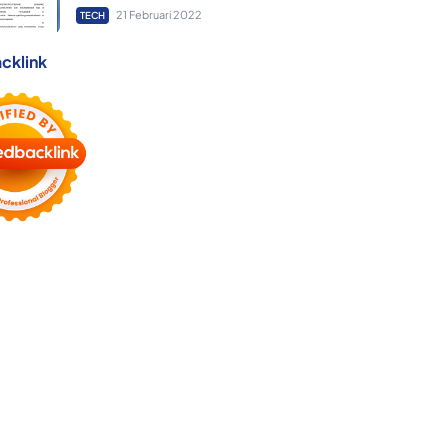
21 Februari 2022
TECH
cklink