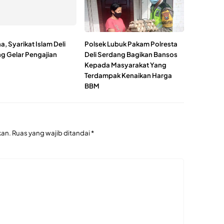
, Syarikat Islam Deli
Polsek Lubuk Pakam Polresta
g Gelar Pengajian
Deli Serdang Bagikan Bansos
Kepada Masyarakat Yang
Terdampak Kenaikan Harga
BBM
kan.
Ruas yang wajib ditandai
*