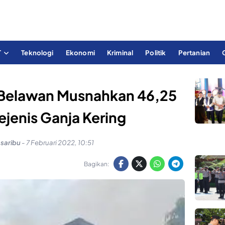
T
Teknologi
Ekonomi
Kriminal
Politik
Pertanian
 Belawan Musnahkan 46,25
jenis Ganja Kering
asaribu
-
7 Februari 2022, 10:51
Bagikan: