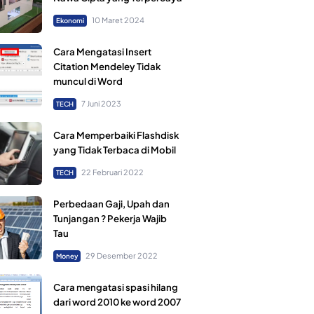
10 Maret 2024
Ekonomi
Cara Mengatasi Insert
Citation Mendeley Tidak
muncul di Word
7 Juni 2023
TECH
Cara Memperbaiki Flashdisk
yang Tidak Terbaca di Mobil
22 Februari 2022
TECH
Perbedaan Gaji, Upah dan
Tunjangan ? Pekerja Wajib
Tau
29 Desember 2022
Money
Cara mengatasi spasi hilang
dari word 2010 ke word 2007