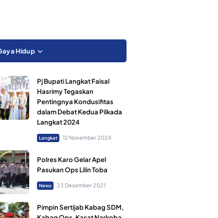
Gaya Hidup
Pj Bupati Langkat Faisal
Hasrimy Tegaskan
Pentingnya Kondusifitas
dalam Debat Kedua Pilkada
Langkat 2024
12 November 2024
Langkat
Polres Karo Gelar Apel
Pasukan Ops Lilin Toba
23 Desember 2021
News
Pimpin Sertijab Kabag SDM,
Kabag Ops, Kasat Narkoba,