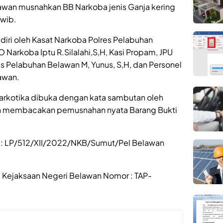
awan musnahkan BB Narkoba jenis Ganja kering
0wib.
adiri oleh Kasat Narkoba Polres Pelabuhan
Narkoba Iptu R.Silalahi,S,H, Kasi Propam, JPU
s Pelabuhan Belawan M, Yunus, S,H, dan Personel
awan.
arkotika dibuka dengan kata sambutan oleh
an membacakan pemusnahan nyata Barang Bukti
r : LP/512/XII/2022/NKB/Sumut/Pel Belawan
ri Kejaksaan Negeri Belawan Nomor : TAP-