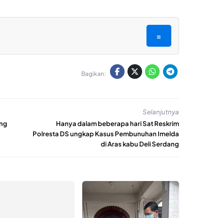
=
Bagikan:
Selanjutnya
ang
Hanya dalam beberapa hari Sat Reskrim
Polresta DS ungkap Kasus Pembunuhan Imelda
di Aras kabu Deli Serdang