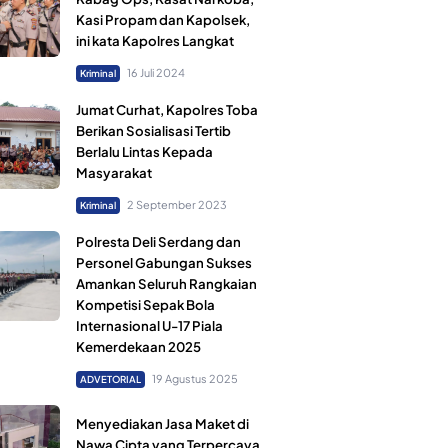
Kasi Propam dan Kapolsek,
ini kata Kapolres Langkat
16 Juli 2024
Kriminal
Jumat Curhat, Kapolres Toba
Berikan Sosialisasi Tertib
Berlalu Lintas Kepada
Masyarakat
2 September 2023
Kriminal
Polresta Deli Serdang dan
Personel Gabungan Sukses
Amankan Seluruh Rangkaian
Kompetisi Sepak Bola
Internasional U-17 Piala
Kemerdekaan 2025
19 Agustus 2025
ADVETORIAL
Menyediakan Jasa Maket di
Nawa Cipta yang Terpercaya