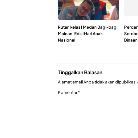
Rutan kelas I Medan Bagi-bagi
Perdana
Mainan, Edisi Hari Anak
Serdan
Nasional
Binaan
Tinggalkan Balasan
Alamat email Anda tidak akan dipublikasi
Komentar
*