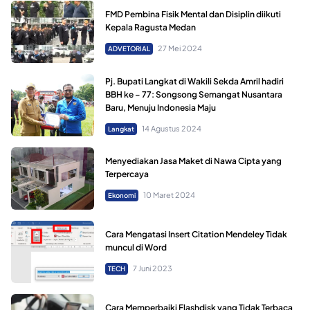
FMD Pembina Fisik Mental dan Disiplin diikuti
Kepala Ragusta Medan
27 Mei 2024
ADVETORIAL
Pj. Bupati Langkat di Wakili Sekda Amril hadiri
BBH ke – 77: Songsong Semangat Nusantara
Baru, Menuju Indonesia Maju
14 Agustus 2024
Langkat
Menyediakan Jasa Maket di Nawa Cipta yang
Terpercaya
10 Maret 2024
Ekonomi
Cara Mengatasi Insert Citation Mendeley Tidak
muncul di Word
7 Juni 2023
TECH
Cara Memperbaiki Flashdisk yang Tidak Terbaca