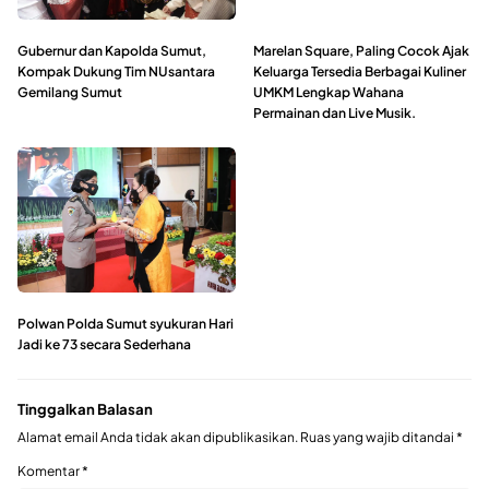
Gubernur dan Kapolda Sumut,
Marelan Square, Paling Cocok Ajak
Kompak Dukung Tim NUsantara
Keluarga Tersedia Berbagai Kuliner
Gemilang Sumut
UMKM Lengkap Wahana
Permainan dan Live Musik.
Polwan Polda Sumut syukuran Hari
Jadi ke 73 secara Sederhana
Tinggalkan Balasan
Alamat email Anda tidak akan dipublikasikan.
Ruas yang wajib ditandai
*
Komentar
*