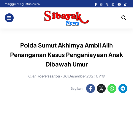
Skip
Minggu, 9 Agustus 2026
to
content
Polda Sumut Akhirnya Ambil Alih
Penanganan Kasus Penganiayaan Anak
Dibawah Umur
Oleh
Yoel Pasaribu
-
30 Desember 2021, 09:19
Bagikan: