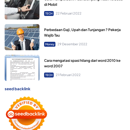
di Mobil
22 Februari 2022
TECH
Perbedaan Gaji, Upah dan Tunjangan ? Pekerja
Wajib Tau
29 Desember 2022
Money
Cara mengatasi spasi hilang dari word 2010 ke
word 2007
21 Februari 2022
TECH
seed backlink