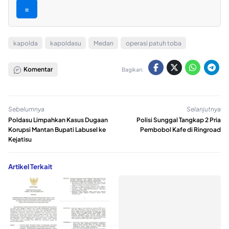
=
kapolda
kapoldasu
Medan
operasi patuh toba
Komentar
Bagikan:
Sebelumnya
Selanjutnya
Poldasu Limpahkan Kasus Dugaan
Polisi Sunggal Tangkap 2 Pria
Korupsi Mantan Bupati Labusel ke
Pembobol Kafe di Ringroad
Kejatisu
Artikel Terkait