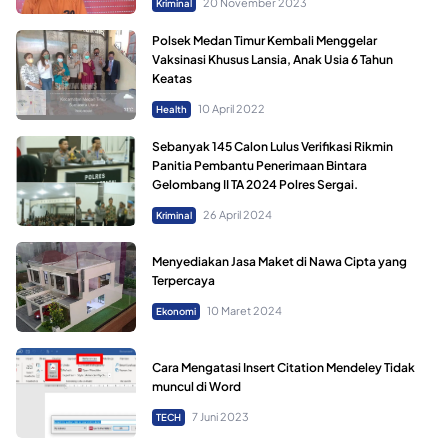
20 November 2023
Kriminal
Polsek Medan Timur Kembali Menggelar
Vaksinasi Khusus Lansia, Anak Usia 6 Tahun
Keatas
10 April 2022
Health
Sebanyak 145 Calon Lulus Verifikasi Rikmin
Panitia Pembantu Penerimaan Bintara
Gelombang II TA 2024 Polres Sergai.
26 April 2024
Kriminal
Menyediakan Jasa Maket di Nawa Cipta yang
Terpercaya
10 Maret 2024
Ekonomi
Cara Mengatasi Insert Citation Mendeley Tidak
muncul di Word
7 Juni 2023
TECH