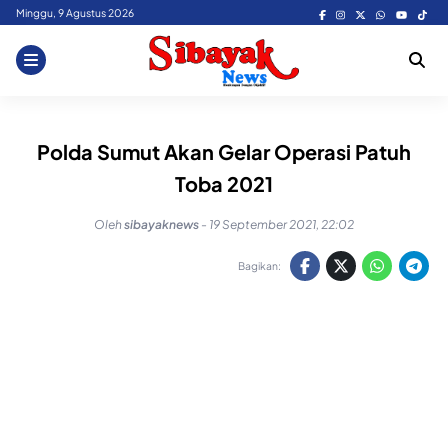
Skip
Minggu, 9 Agustus 2026
to
content
Polda Sumut Akan Gelar Operasi Patuh
Toba 2021
Oleh
sibayaknews
-
19 September 2021, 22:02
Bagikan: