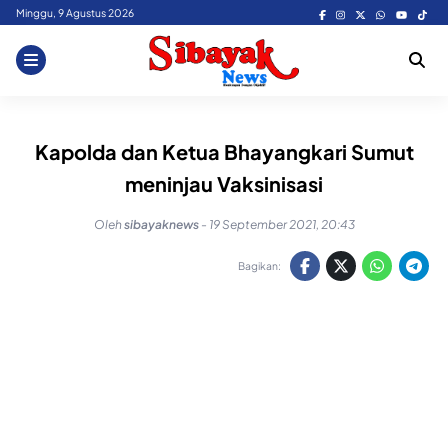
Skip
Minggu, 9 Agustus 2026
to
content
Kapolda dan Ketua Bhayangkari Sumut
meninjau Vaksinisasi
Oleh
sibayaknews
-
19 September 2021, 20:43
Bagikan: