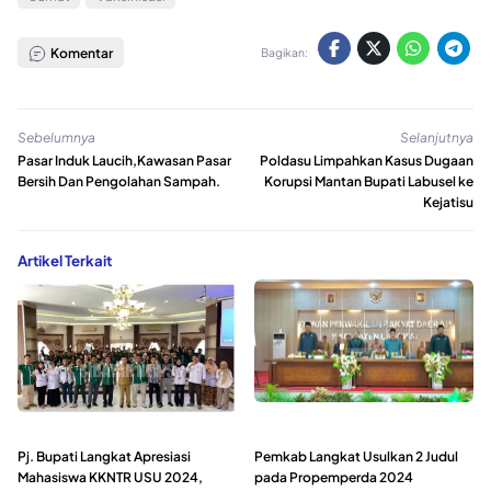
Komentar
Bagikan:
Sebelumnya
Selanjutnya
Pasar Induk Laucih,Kawasan Pasar
Poldasu Limpahkan Kasus Dugaan
Bersih Dan Pengolahan Sampah.
Korupsi Mantan Bupati Labusel ke
Kejatisu
Artikel Terkait
Pj. Bupati Langkat Apresiasi
Pemkab Langkat Usulkan 2 Judul
Mahasiswa KKNTR USU 2024,
pada Propemperda 2024