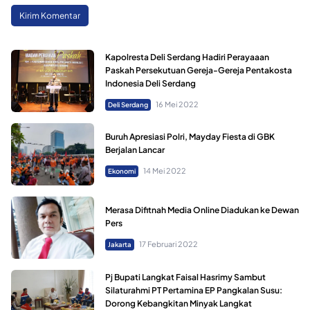
Kapolresta Deli Serdang Hadiri Perayaaan
Paskah Persekutuan Gereja-Gereja Pentakosta
Indonesia Deli Serdang
16 Mei 2022
Deli Serdang
Buruh Apresiasi Polri, Mayday Fiesta di GBK
Berjalan Lancar
14 Mei 2022
Ekonomi
Merasa Difitnah Media Online Diadukan ke Dewan
Pers
17 Februari 2022
Jakarta
Pj Bupati Langkat Faisal Hasrimy Sambut
Silaturahmi PT Pertamina EP Pangkalan Susu:
Dorong Kebangkitan Minyak Langkat