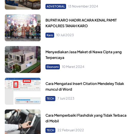
13 November 2024
ADVETORIAL
BUPATI KARO HADIRI ACARA KENAL PAMIT
KAPOLRES TANAH KARO
10 Juli 2023
Karo
Menyediakan Jasa Maket di Nawa Cipta yang
Terpercaya
10 Maret 2024
Ekonomi
Cara Mengatasi Insert Citation Mendeley Tidak
muncul di Word
7 Juni 2023
TECH
Cara Memperbaiki Flashdisk yang Tidak Terbaca
di Mobil
22 Februari 2022
TECH