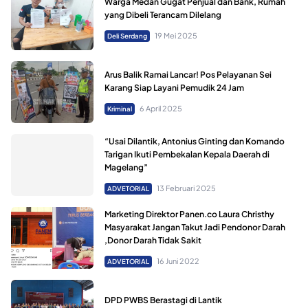
Warga Medan Gugat Penjual dan Bank, Rumah
yang Dibeli Terancam Dilelang
19 Mei 2025
Deli Serdang
Arus Balik Ramai Lancar! Pos Pelayanan Sei
Karang Siap Layani Pemudik 24 Jam
6 April 2025
Kriminal
“Usai Dilantik, Antonius Ginting dan Komando
Tarigan Ikuti Pembekalan Kepala Daerah di
Magelang”
13 Februari 2025
ADVETORIAL
Marketing Direktor Panen.co Laura Christhy
Masyarakat Jangan Takut Jadi Pendonor Darah
,Donor Darah Tidak Sakit
16 Juni 2022
ADVETORIAL
DPD PWBS Berastagi di Lantik