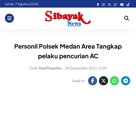
Skip
Jumat, 7 Agustus 2026
to
content
Personil Polsek Medan Area Tangkap
pelaku pencurian AC
Oleh
Yoel Pasaribu
-
28 Desember 2021, 21:20
Bagikan: