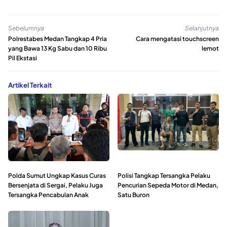
Sebelumnya
Selanjutnya
Polrestabes Medan Tangkap 4 Pria
Cara mengatasi touchscreen
yang Bawa 13 Kg Sabu dan 10 Ribu
lemot
Pil Ekstasi
Artikel Terkait
Polda Sumut Ungkap Kasus Curas
Polisi Tangkap Tersangka Pelaku
Bersenjata di Sergai, Pelaku Juga
Pencurian Sepeda Motor di Medan,
Tersangka Pencabulan Anak
Satu Buron