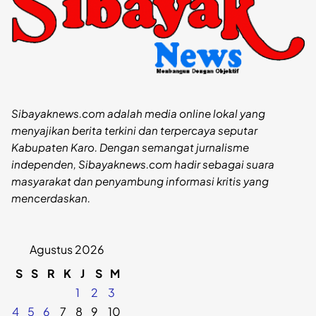
Sibayaknews.com adalah media online lokal yang
menyajikan berita terkini dan terpercaya seputar
Kabupaten Karo. Dengan semangat jurnalisme
independen, Sibayaknews.com hadir sebagai suara
masyarakat dan penyambung informasi kritis yang
mencerdaskan.
Agustus 2026
S
S
R
K
J
S
M
1
2
3
4
5
6
7
8
9
10