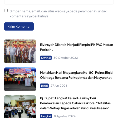
Simpan nama, email, dan situs web saya pada peramban ini untuk
komentar saya berikutnya.
Elvinsyah Dilantik Menjadi Pimpin IPK PAC Medan
Petisah .
30 Oktober 2022
Kriminal
Meriahkan Hari Bhayangkara Ke-80, Polres Binjai
Olahraga Bersama Forkopimda dan Masyarakat
27 Juni 2026
Binjai
Pj. Bupati Langkat Faisal Hasrimy Beri
Pembekalan Kepada Calon Paskibra: “Totalitas
dalam Setiap Tugas adalah Kunci Kesuksesan”
8 Agustus 2024
Langkat