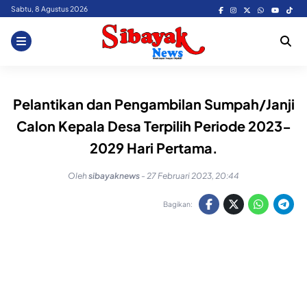
Skip
Sabtu, 8 Agustus 2026
to
content
Pelantikan dan Pengambilan Sumpah/Janji
Calon Kepala Desa Terpilih Periode 2023-
2029 Hari Pertama.
Oleh
sibayaknews
-
27 Februari 2023, 20:44
Bagikan: