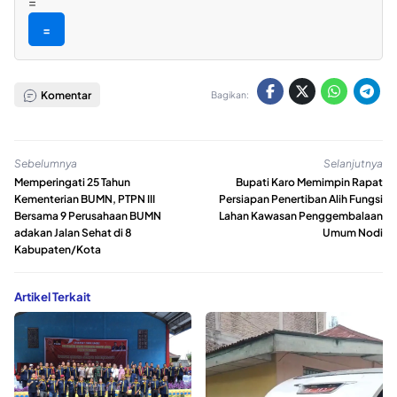
=
=
Komentar
Bagikan:
Sebelumnya
Selanjutnya
Memperingati 25 Tahun
Bupati Karo Memimpin Rapat
Kementerian BUMN, PTPN III
Persiapan Penertiban Alih Fungsi
Bersama 9 Perusahaan BUMN
Lahan Kawasan Penggembalaan
adakan Jalan Sehat di 8
Umum Nodi
Kabupaten/Kota
Artikel Terkait