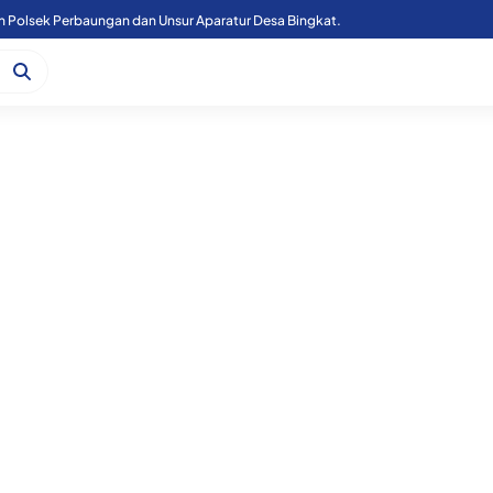
n Polsek Perbaungan dan Unsur Aparatur Desa Bingkat.
Kapoolres Sergai Bersama Forkopimda Sergai Tinjau Fasilitas Sekolah Rakyat, di Kecamatan Firdaus.