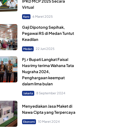
IPKD MCP 2025 Secara
Virtual
6 Maret 2025
Karo
Gaji Dipotong Sepihak,
Pegawai RS di Medan Tuntut
Keadilan
22 Juni 2025
Medan
Pj.r Bupati Langkat Faisal
Hasrimy terima Wahana Tata
Nugraha 2024,
Penghargaan keempat
dalam lima bulan
8 September 2024
Jakarta
Menyediakan Jasa Maket di
Nawa Cipta yang Terpercaya
10 Maret 2024
Ekonomi