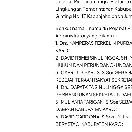
pejabat Pimpinan Tinggi Pratama da
Lingkungan Pemerintahan Kabupaten
Ginting No. 17 Kabanjahe pada Jum
Berikut nama – nama 45 Pejabat P
Administrator yang dilantik :
1. Drs. KAMPERAS TERKELIN PURB
KARO;
2. DAVIDTRIMEI SINULINGGA, SH,
HUKUM DAN PERUNDANG-UNDA
3. CAPRILUS BARUS, S.Sos SEBA
KESEJAHTERAAN RAKYAT SEKRETA
4. Drs. DAPATKITA SINULINGGA 
PEMBANGUNAN SEKRETARIS DAER
5. MULIANTA TARIGAN, S.Sos SEB
DAERAH KABUPATEN KARO;
6. DAVID CARDONA, S.Sos., M.I
BERASTAGI KABUPATEN KARO;