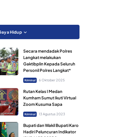
Gaya Hidup
Secara mendadak Polres
Langkat melakukan
Gaktibplin Kepada Seluruh
Personil Polres Langkat*
6 Oktober 2025
Kriminal
Rutan Kelas I Medan
Kumham Sumut Ikuti Virtual
Zoom Kusuma Sapa
13 Agustus 2023
Kriminal
Bupati dan Wakil Bupati Karo
Hadiri Peluncuran Indikator