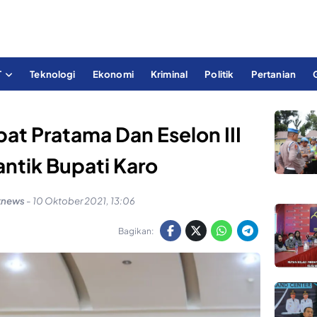
T
Teknologi
Ekonomi
Kriminal
Politik
Pertanian
t Pratama Dan Eselon III
antik Bupati Karo
knews
-
10 Oktober 2021, 13:06
Bagikan: