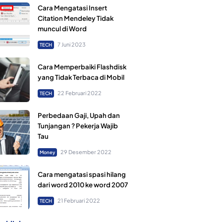
Cara Mengatasi Insert
Citation Mendeley Tidak
muncul di Word
7 Juni 2023
TECH
Cara Memperbaiki Flashdisk
yang Tidak Terbaca di Mobil
22 Februari 2022
TECH
Perbedaan Gaji, Upah dan
Tunjangan ? Pekerja Wajib
Tau
29 Desember 2022
Money
Cara mengatasi spasi hilang
dari word 2010 ke word 2007
21 Februari 2022
TECH