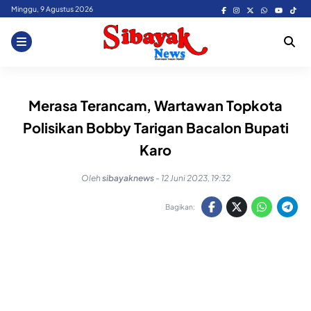
Skip
Minggu, 9 Agustus 2026
to
content
Merasa Terancam, Wartawan Topkota
Polisikan Bobby Tarigan Bacalon Bupati
Karo
Oleh
sibayaknews
-
12 Juni 2023, 19:32
Bagikan: