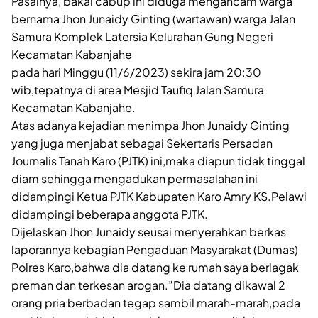
Pasalnya, bakal cabup ini diduga mengancam warga
bernama Jhon Junaidy Ginting (wartawan) warga Jalan
Samura Komplek Latersia Kelurahan Gung Negeri
Kecamatan Kabanjahe
pada hari Minggu (11/6/2023) sekira jam 20:30
wib,tepatnya di area Mesjid Taufiq Jalan Samura
Kecamatan Kabanjahe.
Atas adanya kejadian menimpa Jhon Junaidy Ginting
yang juga menjabat sebagai Sekertaris Persadan
Journalis Tanah Karo (PJTK) ini,maka diapun tidak tinggal
diam sehingga mengadukan permasalahan ini
didampingi Ketua PJTK Kabupaten Karo Amry KS.Pelawi
didampingi beberapa anggota PJTK.
Dijelaskan Jhon Junaidy seusai menyerahkan berkas
laporannya kebagian Pengaduan Masyarakat (Dumas)
Polres Karo,bahwa dia datang ke rumah saya berlagak
preman dan terkesan arogan.”Dia datang dikawal 2
orang pria berbadan tegap sambil marah-marah,pada