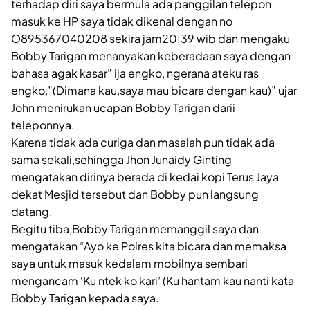
terhadap diri saya bermula ada panggilan telepon
masuk ke HP saya tidak dikenal dengan no
O895367040208 sekira jam20:39 wib dan mengaku
Bobby Tarigan menanyakan keberadaan saya dengan
bahasa agak kasar” ija engko, ngerana ateku ras
engko,”(Dimana kau,saya mau bicara dengan kau)” ujar
John menirukan ucapan Bobby Tarigan darii
teleponnya.
Karena tidak ada curiga dan masalah pun tidak ada
sama sekali,sehingga Jhon Junaidy Ginting
mengatakan dirinya berada di kedai kopi Terus Jaya
dekat Mesjid tersebut dan Bobby pun langsung
datang.
Begitu tiba,Bobby Tarigan memanggil saya dan
mengatakan “Ayo ke Polres kita bicara dan memaksa
saya untuk masuk kedalam mobilnya sembari
mengancam ‘Ku ntek ko kari’ (Ku hantam kau nanti kata
Bobby Tarigan kepada saya.