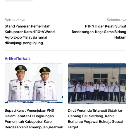
Sebelumnya
Selanjutnya
Stand Pameran Pemerintah
PTPN III dan Kejati Sumut
Kabupaten Karo di 10th World
Tandatangani Kerja Sama Bidang
Agro Expo Malaysia ramai
Hukum
dikunjungi pengunjung.
Artikel Terkait
Bupati Karo : Penunjukan PNS
Dirut Perumda Tirtanadi Sidak ke
Dalam Jabatan Di Lingkungan
Cabang Deli Serdang, Kabir
Pemerintah Kabupaten Karo
Berharap Pegawai Bekerja Sesuai
Berdasarkan Kemampuan,Keahlian
Target