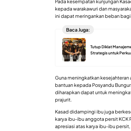
Pada kesempatan kunjungan Kasad
kepada warakawuri dan masyaraka
ini dapat meringankan beban bagi
Baca Juga:
Tutup Diklat Manajemen
Strategis untuk Perku
Guna meningkatkan kesejahteran a
bantuan kepada Posyandu Bungur I 
diharapkan dapat untuk meningkat
prajurit.
Kasad didampingi ibu juga berkese
karya ibu-ibu anggota persit KCK
apresiasi atas karya ibu-ibu persit,