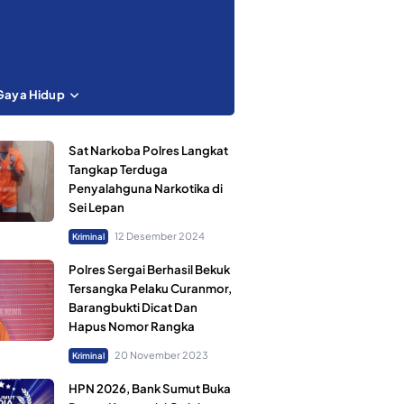
Gaya Hidup
Sat Narkoba Polres Langkat
Tangkap Terduga
Penyalahguna Narkotika di
Sei Lepan
12 Desember 2024
Kriminal
Polres Sergai Berhasil Bekuk
Tersangka Pelaku Curanmor,
Barangbukti Dicat Dan
Hapus Nomor Rangka
20 November 2023
Kriminal
HPN 2026, Bank Sumut Buka