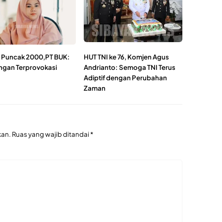
k Puncak 2000,PT BUK:
HUT TNI ke 76, Komjen Agus
ngan Terprovokasi
Andrianto: Semoga TNI Terus
Adiptif dengan Perubahan
Zaman
kan.
Ruas yang wajib ditandai
*