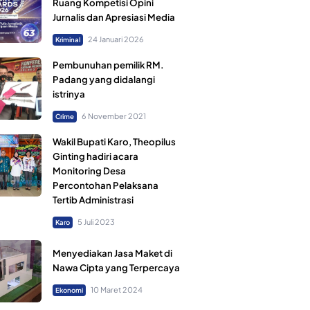
Ruang Kompetisi Opini
Jurnalis dan Apresiasi Media
24 Januari 2026
Kriminal
Pembunuhan pemilik RM.
Padang yang didalangi
istrinya
6 November 2021
Crime
Wakil Bupati Karo, Theopilus
Ginting hadiri acara
Monitoring Desa
Percontohan Pelaksana
Tertib Administrasi
5 Juli 2023
Karo
Menyediakan Jasa Maket di
Nawa Cipta yang Terpercaya
10 Maret 2024
Ekonomi