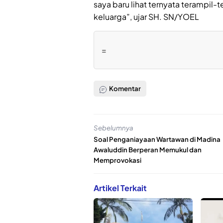
saya baru lihat ternyata terampi
keluarga”, ujar SH. SN/YOEL
=
Komentar
Sebelumnya
Soal Penganiayaan Wartawan di Madina
Awaluddin Berperan Memukul dan
Memprovokasi
Artikel Terkait