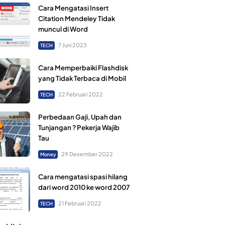
Cara Mengatasi Insert
Citation Mendeley Tidak
muncul di Word
7 Juni 2023
TECH
Cara Memperbaiki Flashdisk
yang Tidak Terbaca di Mobil
22 Februari 2022
TECH
Perbedaan Gaji, Upah dan
Tunjangan ? Pekerja Wajib
Tau
29 Desember 2022
Money
Cara mengatasi spasi hilang
dari word 2010 ke word 2007
21 Februari 2022
TECH