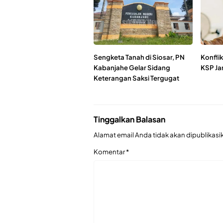
Sengketa Tanah di Siosar, PN
Konfli
Kabanjahe Gelar Sidang
KSP Ja
Keterangan Saksi Tergugat
Tinggalkan Balasan
Alamat email Anda tidak akan dipublikasi
Komentar
*