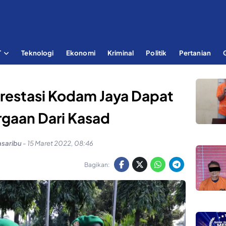
T
Teknologi
Ekonomi
Kriminal
Politik
Pertanian
prestasi Kodam Jaya Dapat
gaan Dari Kasad
asaribu
-
15 Maret 2022, 08:46
Bagikan: