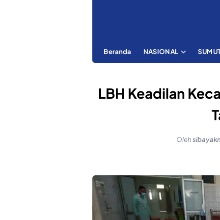
Beranda
NASIONAL
SUMU
LBH Keadilan Keca
T
Oleh
sibayak