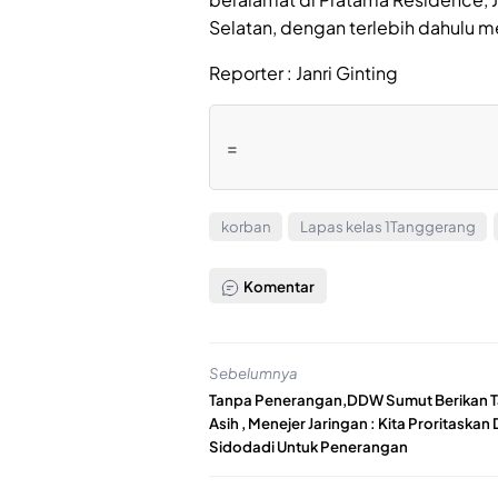
Selatan, dengan terlebih dahulu 
Reporter : Janri Ginting
=
korban
Lapas kelas 1Tanggerang
Komentar
Sebelumnya
Tanpa Penerangan,DDW Sumut Berikan Ta
Asih , Menejer Jaringan : Kita Proritaskan
Sidodadi Untuk Penerangan