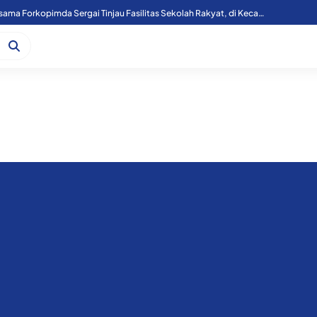
Kapoolres Sergai Bersama Forkopimda Sergai Tinjau Fasilitas Sekolah Rakyat, di Kecamatan Firdaus.