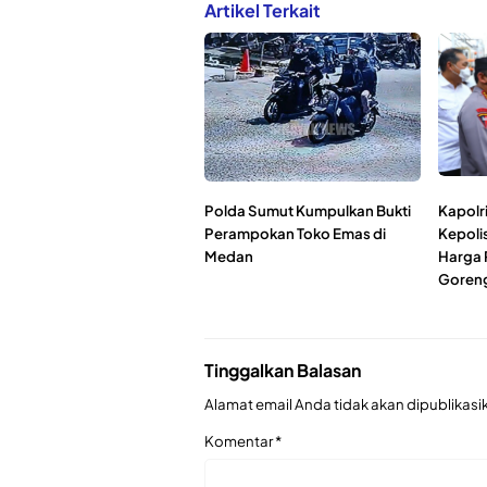
Artikel Terkait
Polda Sumut Kumpulkan Bukti
Kapolri
Perampokan Toko Emas di
Kepolis
Medan
Harga 
Goren
Tinggalkan Balasan
Alamat email Anda tidak akan dipublikasi
Komentar
*