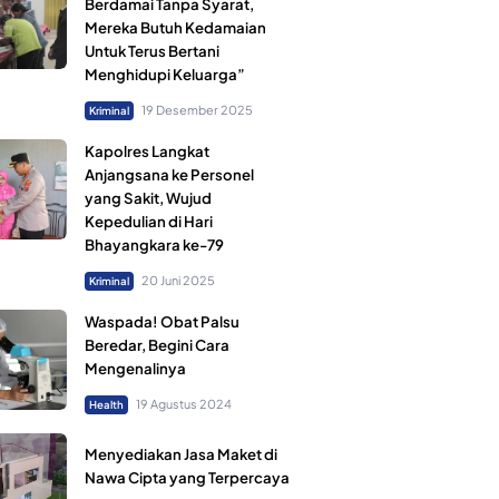
Berdamai Tanpa Syarat,
Mereka Butuh Kedamaian
Untuk Terus Bertani
Menghidupi Keluarga”
19 Desember 2025
Kriminal
Kapolres Langkat
Anjangsana ke Personel
yang Sakit, Wujud
Kepedulian di Hari
Bhayangkara ke-79
20 Juni 2025
Kriminal
Waspada! Obat Palsu
Beredar, Begini Cara
Mengenalinya
19 Agustus 2024
Health
Menyediakan Jasa Maket di
Nawa Cipta yang Terpercaya