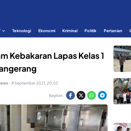
T
Teknologi
Ekonomi
Kriminal
Politik
Pertanian
m Kebakaran Lapas Kelas 1
angerang
news
-
8 September 2021, 20:52
Bagikan: