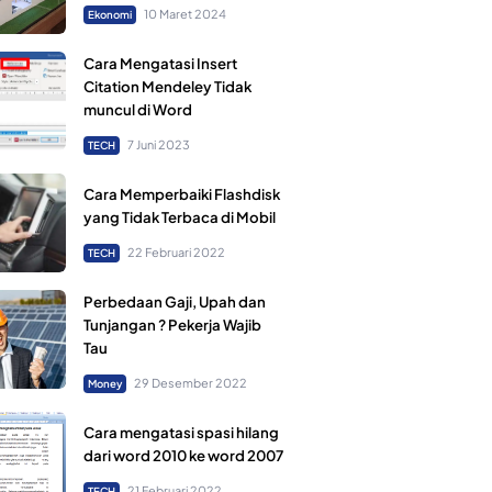
10 Maret 2024
Ekonomi
Cara Mengatasi Insert
Citation Mendeley Tidak
muncul di Word
7 Juni 2023
TECH
Cara Memperbaiki Flashdisk
yang Tidak Terbaca di Mobil
22 Februari 2022
TECH
Perbedaan Gaji, Upah dan
Tunjangan ? Pekerja Wajib
Tau
29 Desember 2022
Money
Cara mengatasi spasi hilang
dari word 2010 ke word 2007
21 Februari 2022
TECH