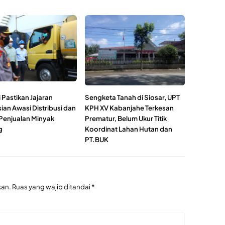
 Pastikan Jajaran
Sengketa Tanah di Siosar, UPT
ian Awasi Distribusi dan
KPH XV Kabanjahe Terkesan
Penjualan Minyak
Prematur, Belum Ukur Titik
g
Koordinat Lahan Hutan dan
PT.BUK
kan.
Ruas yang wajib ditandai
*