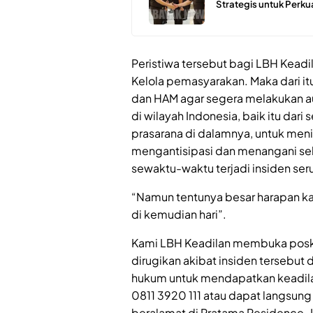
Strategis untuk Perku
Peristiwa tersebut bagi LBH Keadi
Kelola pemasyarakan. Maka dari i
dan HAM agar segera melakukan au
di wilayah Indonesia, baik itu da
prasarana di dalamnya, untuk meni
mengantisipasi dan menangani seh
sewaktu-waktu terjadi insiden se
“Namun tentunya besar harapan kam
di kemudian hari”.
Kami LBH Keadilan membuka posk
dirugikan akibat insiden tersebu
hukum untuk mendapatkan keadila
0811 3920 111 atau dapat langsun
beralamat di Pratama Residence, 