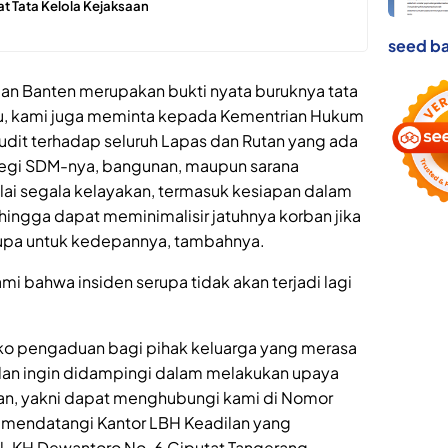
at Tata Kelola Kejaksaan
seed ba
lan Banten merupakan bukti nyata buruknya tata
tu, kami juga meminta kepada Kementrian Hukum
dit terhadap seluruh Lapas dan Rutan yang ada
ri segi SDM-nya, bangunan, maupun sarana
lai segala kelayakan, termasuk kesiapan dalam
ingga dapat meminimalisir jatuhnya korban jika
rupa untuk kedepannya, tambahnya.
i bahwa insiden serupa tidak akan terjadi lagi
o pengaduan bagi pihak keluarga yang merasa
t dan ingin didampingi dalam melakukan upaya
n, yakni dapat menghubungi kami di Nomor
g mendatangi Kantor LBH Keadilan yang
Jl. KH Dewantoro No. 6 Ciputat Tangerang