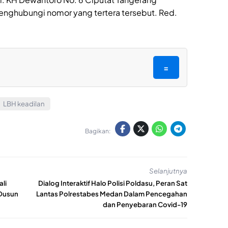
menghubungi nomor yang tertera tersebut. Red.
=
LBH keadilan
Bagikan:
Selanjutnya
li
Dialog Interaktif Halo Polisi Poldasu, Peran Sat
 Dusun
Lantas Polrestabes Medan Dalam Pencegahan
dan Penyebaran Covid-19