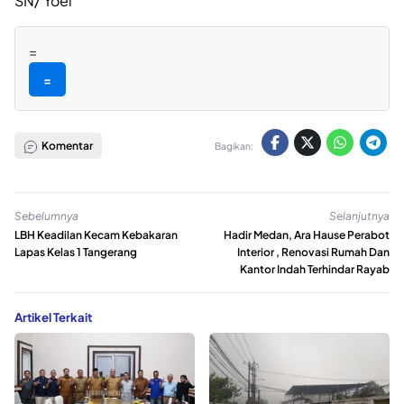
SN/ Yoel
=
=
Komentar
Bagikan:
Sebelumnya
Selanjutnya
LBH Keadilan Kecam Kebakaran
Hadir Medan, Ara Hause Perabot
Lapas Kelas 1 Tangerang
Interior , Renovasi Rumah Dan
Kantor Indah Terhindar Rayab
Artikel Terkait