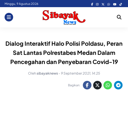
Skip
Minggu, 9 Agustus 2026
to
content
Dialog Interaktif Halo Polisi Poldasu, Peran
Sat Lantas Polrestabes Medan Dalam
Pencegahan dan Penyebaran Covid-19
Oleh
sibayaknews
-
9 September 2021, 14:25
Bagikan: