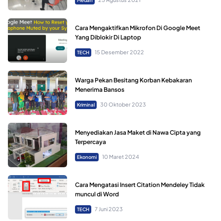
Cara Mengaktifkan Mikrofon Di Google Meet
Yang Diblokir Di Laptop
15 Desember 2022
TECH
Warga Pekan Besitang Korban Kebakaran
Menerima Bansos
30 Oktober 2023
Kriminal
Menyediakan Jasa Maket di Nawa Cipta yang
Terpercaya
10 Maret 2024
Ekonomi
Cara Mengatasi Insert Citation Mendeley Tidak
muncul di Word
7 Juni 2023
TECH