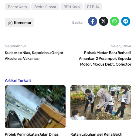
Berita Karo
Berita Siosar
BPN Karo
PT BUK
Komentar
Bagikan:
Sebelumnya
Selanjutnya
Kunker ke Nias, Kapoldasu Genjot
Polsek Medan Baru Berhasil
Akselerasi Vaksinasi
Amankan 2 Perampok Sepeda
Motor, Modus Debt. Colector
Artikel Terkait
Projek Peningkatan Jalan Dinas
Rutan Labuhan deli Kerja Bakti