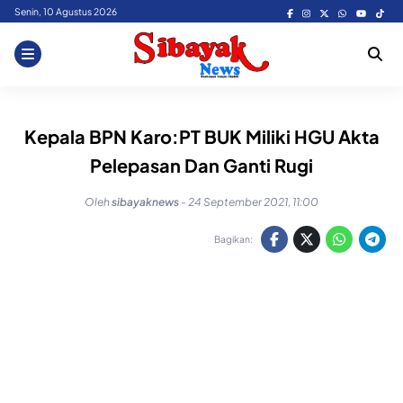
Skip
Senin, 10 Agustus 2026
to
content
Kepala BPN Karo:PT BUK Miliki HGU Akta
Pelepasan Dan Ganti Rugi
Oleh
sibayaknews
-
24 September 2021, 11:00
Bagikan: