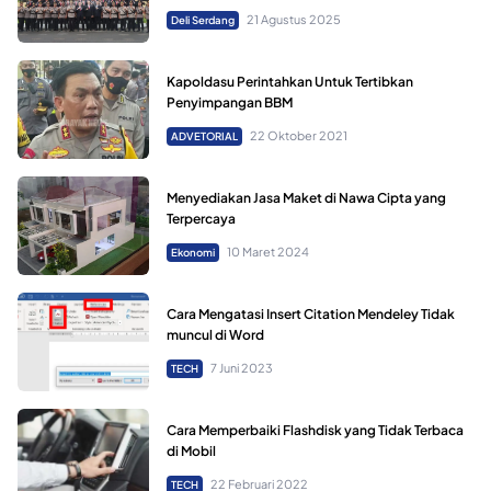
21 Agustus 2025
Deli Serdang
Kapoldasu Perintahkan Untuk Tertibkan
Penyimpangan BBM
22 Oktober 2021
ADVETORIAL
Menyediakan Jasa Maket di Nawa Cipta yang
Terpercaya
10 Maret 2024
Ekonomi
Cara Mengatasi Insert Citation Mendeley Tidak
muncul di Word
7 Juni 2023
TECH
Cara Memperbaiki Flashdisk yang Tidak Terbaca
di Mobil
22 Februari 2022
TECH