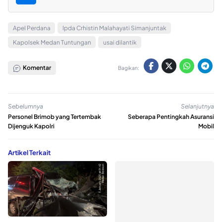
Apel Perdana
Ipda Crhistin Malahayati Simanjuntak
Kapolsek Medan Tuntungan
usai dilantik
Komentar
Bagikan:
Sebelumnya
Selanjutnya
Personel Brimob yang Tertembak
Seberapa Pentingkah Asuransi
Dijenguk Kapolri
Mobil
Artikel Terkait