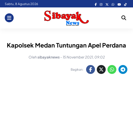
Skip
Sabtu, 8 Agustus 2026
to
content
Kapolsek Medan Tuntungan Apel Perdana
Oleh
sibayaknews
-
15 November 2021, 09:02
Bagikan: