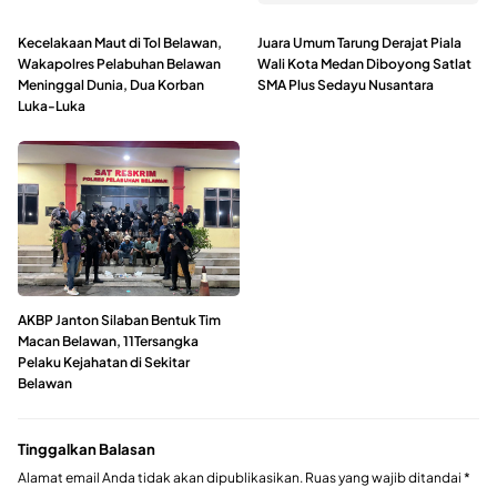
Kecelakaan Maut di Tol Belawan,
Juara Umum Tarung Derajat Piala
Wakapolres Pelabuhan Belawan
Wali Kota Medan Diboyong Satlat
Meninggal Dunia, Dua Korban
SMA Plus Sedayu Nusantara
Luka-Luka
AKBP Janton Silaban Bentuk Tim
Macan Belawan, 11Tersangka
Pelaku Kejahatan di Sekitar
Belawan
Tinggalkan Balasan
Alamat email Anda tidak akan dipublikasikan.
Ruas yang wajib ditandai
*