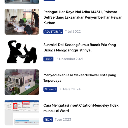
Peringati Hari Raya Idul Adha 1443 H, Polresta
Deli Serdang Laksanakan Penyembelihan Hewan
Kurban
11 Juli 2022
ADVETORIAL
Suami di Deli Sedang Sumut Bacok Pria Yang
Diduga Mengganggu Istrinya.
15 Desember 2021
Crime
Menyediakan Jasa Maket di Nawa Cipta yang
Terpercaya
10 Maret 2024
Ekonomi
Cara Mengatasi Insert Citation Mendeley Tidak
muncul di Word
7 Juni 2023
TECH