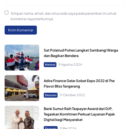
Simpan nama, email, dan situs web saya pada peramban ini untuk
komentar saya berikutnya.
Sat Polairud Polres Langkat Sambangi Warga
dan Bagikan Bendera
9 Agustus 2024
Kriminal
Adira Finance Gelar Sobat Expo 2022 di The
Flavor Bliss Tangerang
17 Oktober 2022
Ekonomi
Bank Sumut Raih Taxpayer Award dari DJP,
Tegaskan Komitmen Perkuat Layanan Pajak
Digital bagi Masyarakat
11 Mei 2026
Ekonomi