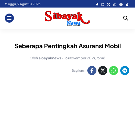
Skip
Minggu, 9 Agustus 2026
to
content
Seberapa Pentingkah Asuransi Mobil
Oleh
sibayaknews
-
16 November 2021, 16:48
Bagikan: