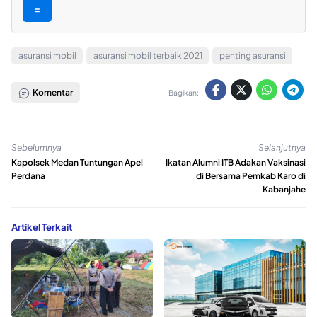
=
asuransi mobil
asuransi mobil terbaik 2021
penting asuransi
Komentar
Bagikan:
Sebelumnya
Selanjutnya
Kapolsek Medan Tuntungan Apel
Ikatan Alumni ITB Adakan Vaksinasi
Perdana
di Bersama Pemkab Karo di
Kabanjahe
Artikel Terkait