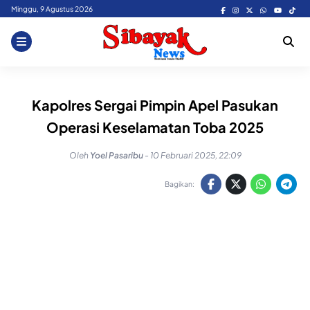
Skip
Minggu, 9 Agustus 2026
to
content
Kapolres Sergai Pimpin Apel Pasukan
Operasi Keselamatan Toba 2025
Oleh
Yoel Pasaribu
-
10 Februari 2025, 22:09
Bagikan: