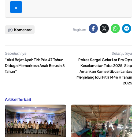
=
Komentar
Bagikan:
Sebelumnya
Selanjutnya
“Aksi Bejat Ayah Tiri: Pria 47 Tahun
Polres Sergai Gelar Lat Pra Ops
Diduga Memerkosa Anak Berusia 8
Keselamatan Toba 2025, Siap
Tahun”
Amankan Kamseltibcar Lantas
Menjelang Idul Fitri 1446 H Tahun
2025
Artikel Terkait