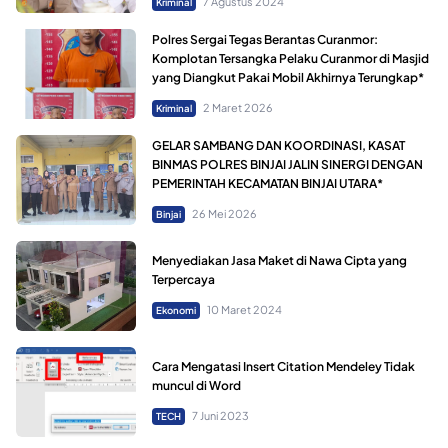
7 Agustus 2024
Kriminal
Polres Sergai Tegas Berantas Curanmor:
Komplotan Tersangka Pelaku Curanmor di Masjid
yang Diangkut Pakai Mobil Akhirnya Terungkap*
2 Maret 2026
Kriminal
GELAR SAMBANG DAN KOORDINASI, KASAT
BINMAS POLRES BINJAI JALIN SINERGI DENGAN
PEMERINTAH KECAMATAN BINJAI UTARA*
26 Mei 2026
Binjai
Menyediakan Jasa Maket di Nawa Cipta yang
Terpercaya
10 Maret 2024
Ekonomi
Cara Mengatasi Insert Citation Mendeley Tidak
muncul di Word
7 Juni 2023
TECH