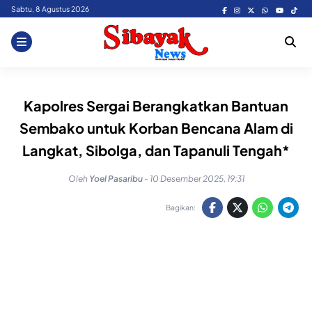
Skip
Sabtu, 8 Agustus 2026
to
content
Kapolres Sergai Berangkatkan Bantuan
Sembako untuk Korban Bencana Alam di
Langkat, Sibolga, dan Tapanuli Tengah*
Oleh
Yoel Pasaribu
-
10 Desember 2025, 19:31
Bagikan: