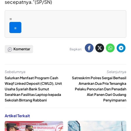
secepatnya.”(SP/SN)
=
=
Komentar
Bagikan:
Sebelumnya
Selanjutnya
Salurkan Manfaat Program Cash
Satreskrim Polres Sergai Berhasil
Waqf Linked Deposit (CWLD), Unit
Amankan Dua Pria Tersangka
Usaha Syariah Bank Sumut
Pelaku Pencurian Dan Penadah
Serahkan Fasilitas Laptop kepada
Alat Panen Dari Gudang
Sekolah Bintang Rabbani
Penyimpanan
Artikel Terkait