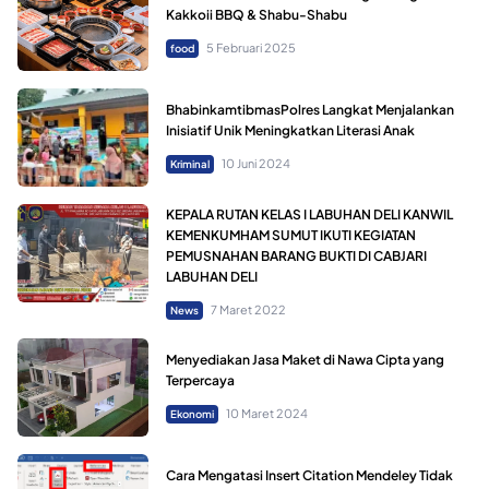
Kakkoii BBQ & Shabu-Shabu
5 Februari 2025
food
BhabinkamtibmasPolres Langkat Menjalankan
Inisiatif Unik Meningkatkan Literasi Anak
10 Juni 2024
Kriminal
KEPALA RUTAN KELAS I LABUHAN DELI KANWIL
KEMENKUMHAM SUMUT IKUTI KEGIATAN
PEMUSNAHAN BARANG BUKTI DI CABJARI
LABUHAN DELI
7 Maret 2022
News
Menyediakan Jasa Maket di Nawa Cipta yang
Terpercaya
10 Maret 2024
Ekonomi
Cara Mengatasi Insert Citation Mendeley Tidak