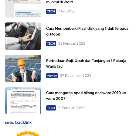
muncul di Word
7 Juni 2023
TECH
Cara Memperbaiki Flashdisk yang Tidak Terbaca
di Mobil
22 Februari 2022
TECH
Perbedaan Gaji, Upah dan Tunjangan ? Pekerja
Wajib Tau
29 Desember 2022
Money
Cara mengatasi spasi hilang dari word 2010 ke
word 2007
21 Februari 2022
TECH
seed backlink