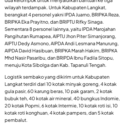
dua kelompok untuk menyalurkan bantuan ke tiga
wilayah terdampak. Untuk Kabupaten Langkat,
berangkat 4 personel yakni IPDA Juarno, BRIPKA Reza,
BRIPKA Eka Prayitno, dan BRIPTU Rifky Sinaga.
Sementara 8 personel lainnya, yaitu IPDA Marojahan
Pangihutan Rumapea, AIPTU Jhon Piter Simanjorang,
AIPTU Dedy Asmono, AIPDA Andi Lesmana Manurung,
AIPDA David Hasibuan, BRIPKA Marah Hakim, BRIPKA
Mhd Nasir Pasaribu, dan BRIPDA Ibnu Fadila Sitopu,
menuju Kota Sibolga dan Kab. Tapanuli Tengah.
Logistik sembako yang dikirim untuk Kabupaten
Langkat terdiri dari 10 kotak minyak goreng, 4 kotak
gula pasir, 60 karung beras, 10 pak garam, 2 kotak
bubuk teh, 40 kotak air mineral, 40 bungkus Indomie,
20 kotak Popmi, 6 kotak Intermie, 10 kotak roti isi, 10
kotak roti konghuan, 4 kotak pampers, dan 5 kotak
pembalut.