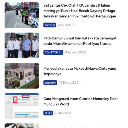
Sat Lantas Cek Olah TKP, Lansia 88 Tahun
Meninggal Dunia Usai Becak Dayung Diduga
Tabrakan dengan Truk Tronton di Perbaungan
24 Juli 2026
Kriminal
PJ Gubernur Sumut Beri Kata-kata Semangat
pada Milad Almarhumah Putri Ilyas Sitorus
4 Januari 2024
ADVETORIAL
Menyediakan Jasa Maket di Nawa Cipta yang
Terpercaya
10 Maret 2024
Ekonomi
Cara Mengatasi Insert Citation Mendeley Tidak
muncul di Word
7 Juni 2023
TECH