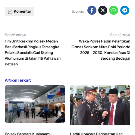
Komentar
Bagikan:
Sebelumnya
Selanjutnya
Tim Unit Reskrim Polsek Medan
Waka Polres Hadiri Pelantikan
Baru Berhasil Ringkus Tersangka
Ormas Senkom Mitra Polri Periode
Pelaku Spesialis Curi Steling
2025 – 2030, Kondusifitas Di
Alumunium di Jalan Titi Pahlawan
Serdang Bedagai
Petisah
Artikel Terkait
Polsek Bandara Kualanamu
Hadiri Upacara Peringatan Hari