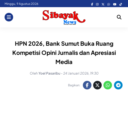
Skip
Minggu, 9 Agustus 2026
to
content
HPN 2026, Bank Sumut Buka Ruang
Kompetisi Opini Jurnalis dan Apresiasi
Media
Oleh
Yoel Pasaribu
-
24 Januari 2026, 19:30
Bagikan: