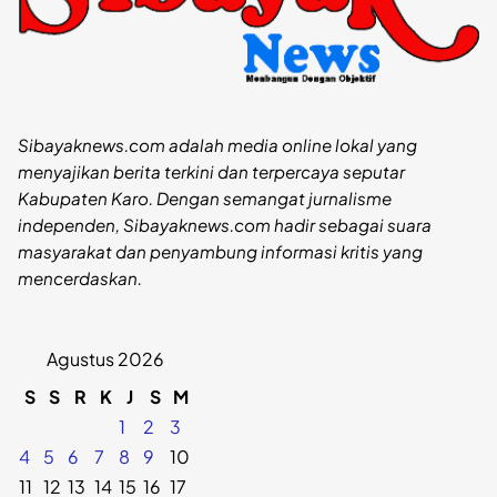
Sibayaknews.com adalah media online lokal yang
menyajikan berita terkini dan terpercaya seputar
Kabupaten Karo. Dengan semangat jurnalisme
independen, Sibayaknews.com hadir sebagai suara
masyarakat dan penyambung informasi kritis yang
mencerdaskan.
Agustus 2026
S
S
R
K
J
S
M
1
2
3
4
5
6
7
8
9
10
11
12
13
14
15
16
17