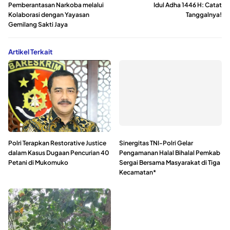
Pemberantasan Narkoba melalui
Idul Adha 1446 H: Catat
Kolaborasi dengan Yayasan
Tanggalnya!
Gemilang Sakti Jaya
Artikel Terkait
Polri Terapkan Restorative Justice
Sinergitas TNI-Polri Gelar
dalam Kasus Dugaan Pencurian 40
Pengamanan Halal Bihalal Pemkab
Petani di Mukomuko
Sergai Bersama Masyarakat di Tiga
Kecamatan*