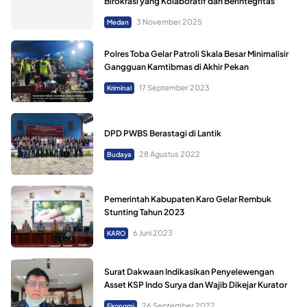
Birokrasi yang Kolaboratif dan Berintegritas
3 November 2025
Medan
Polres Toba Gelar Patroli Skala Besar Minimalisir
Gangguan Kamtibmas di Akhir Pekan
17 September 2023
Kriminal
DPD PWBS Berastagi di Lantik
28 Agustus 2022
Budaya
Pemerintah Kabupaten Karo Gelar Rembuk
Stunting Tahun 2023
6 Juni 2023
KARO
Surat Dakwaan Indikasikan Penyelewengan
Asset KSP Indo Surya dan Wajib Dikejar Kurator
26 September 2022
Ekonomi