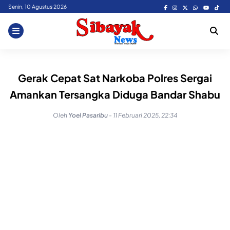
Skip
Senin, 10 Agustus 2026
to
content
Gerak Cepat Sat Narkoba Polres Sergai
Amankan Tersangka Diduga Bandar Shabu
Oleh
Yoel Pasaribu
-
11 Februari 2025, 22:34