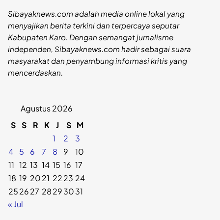
Sibayaknews.com adalah media online lokal yang
menyajikan berita terkini dan terpercaya seputar
Kabupaten Karo. Dengan semangat jurnalisme
independen, Sibayaknews.com hadir sebagai suara
masyarakat dan penyambung informasi kritis yang
mencerdaskan.
Agustus 2026
S
S
R
K
J
S
M
1
2
3
4
5
6
7
8
9
10
11
12
13
14
15
16
17
18
19
20
21
22
23
24
25
26
27
28
29
30
31
« Jul