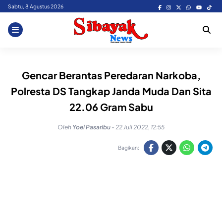
Skip
Sabtu, 8 Agustus 2026
to
content
Gencar Berantas Peredaran Narkoba,
Polresta DS Tangkap Janda Muda Dan Sita
22.06 Gram Sabu
Oleh
Yoel Pasaribu
-
22 Juli 2022, 12:55
Bagikan: