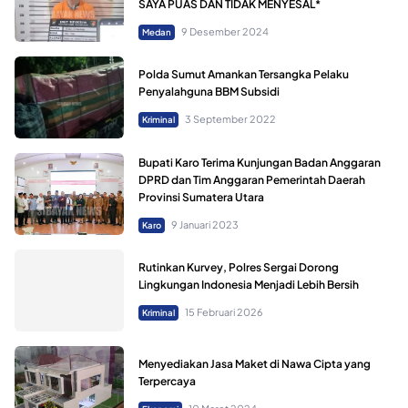
SAYA PUAS DAN TIDAK MENYESAL*
9 Desember 2024
Medan
Polda Sumut Amankan Tersangka Pelaku
Penyalahguna BBM Subsidi
3 September 2022
Kriminal
Bupati Karo Terima Kunjungan Badan Anggaran
DPRD dan Tim Anggaran Pemerintah Daerah
Provinsi Sumatera Utara
9 Januari 2023
Karo
Rutinkan Kurvey, Polres Sergai Dorong
Lingkungan Indonesia Menjadi Lebih Bersih
15 Februari 2026
Kriminal
Menyediakan Jasa Maket di Nawa Cipta yang
Terpercaya