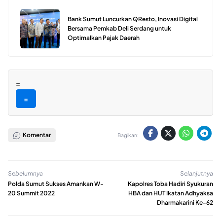
Bank Sumut Luncurkan QResto, Inovasi Digital
Bersama Pemkab Deli Serdang untuk
Optimalkan Pajak Daerah
=
=
Komentar
Bagikan:
Sebelumnya
Selanjutnya
Polda Sumut Sukses Amankan W-
Kapolres Toba Hadiri Syukuran
20 Summit 2022
HBA dan HUT Ikatan Adhyaksa
Dharmakarini Ke-62