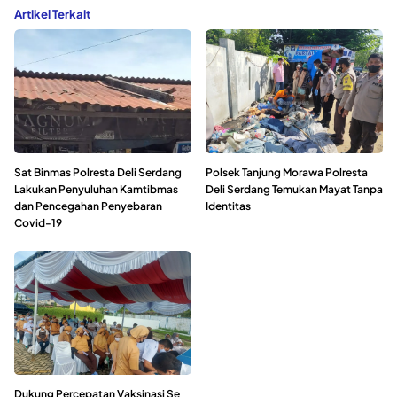
Artikel Terkait
Sat Binmas Polresta Deli Serdang
Polsek Tanjung Morawa Polresta
Lakukan Penyuluhan Kamtibmas
Deli Serdang Temukan Mayat Tanpa
dan Pencegahan Penyebaran
Identitas
Covid-19
Dukung Percepatan Vaksinasi Se