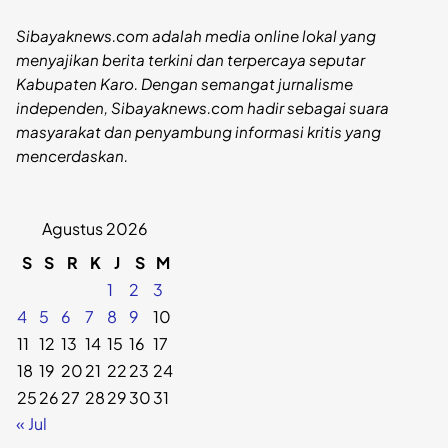
Sibayaknews.com adalah media online lokal yang
menyajikan berita terkini dan terpercaya seputar
Kabupaten Karo. Dengan semangat jurnalisme
independen, Sibayaknews.com hadir sebagai suara
masyarakat dan penyambung informasi kritis yang
mencerdaskan.
Agustus 2026
S
S
R
K
J
S
M
1
2
3
4
5
6
7
8
9
10
11
12
13
14
15
16
17
18
19
20
21
22
23
24
25
26
27
28
29
30
31
« Jul