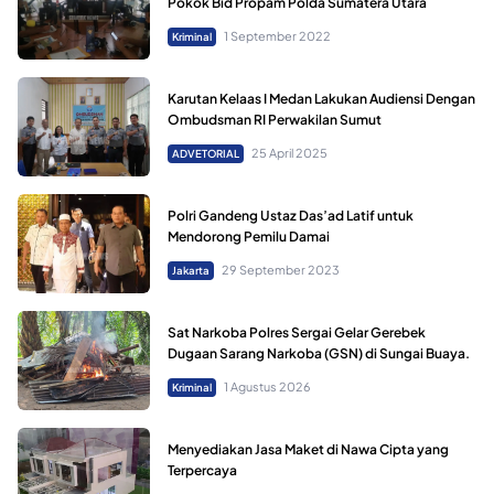
Pokok Bid Propam Polda Sumatera Utara
1 September 2022
Kriminal
Karutan Kelaas I Medan Lakukan Audiensi Dengan
Ombudsman RI Perwakilan Sumut
25 April 2025
ADVETORIAL
Polri Gandeng Ustaz Das’ad Latif untuk
Mendorong Pemilu Damai
29 September 2023
Jakarta
Sat Narkoba Polres Sergai Gelar Gerebek
Dugaan Sarang Narkoba (GSN) di Sungai Buaya.
1 Agustus 2026
Kriminal
Menyediakan Jasa Maket di Nawa Cipta yang
Terpercaya