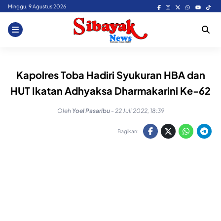
Skip
Minggu, 9 Agustus 2026
to
content
Kapolres Toba Hadiri Syukuran HBA dan
HUT Ikatan Adhyaksa Dharmakarini Ke-62
Oleh
Yoel Pasaribu
-
22 Juli 2022, 18:39
Bagikan: