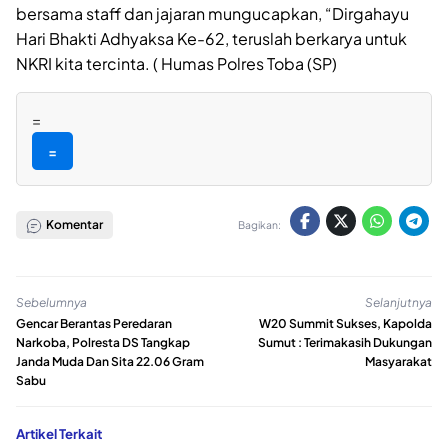
bersama staff dan jajaran mungucapkan, “Dirgahayu
Hari Bhakti Adhyaksa Ke-62, teruslah berkarya untuk
NKRI kita tercinta. ( Humas Polres Toba (SP)
=
=
Komentar
Bagikan:
Sebelumnya
Selanjutnya
Gencar Berantas Peredaran
W20 Summit Sukses, Kapolda
Narkoba, Polresta DS Tangkap
Sumut : Terimakasih Dukungan
Janda Muda Dan Sita 22.06 Gram
Masyarakat
Sabu
Artikel Terkait