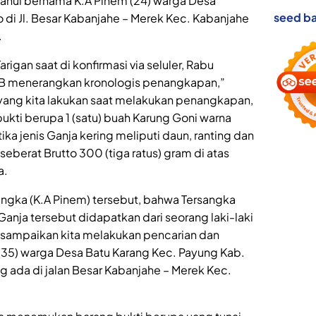
tahui bernama K.A Pinem (24) warga Desa
seed ba
 di Jl. Besar Kabanjahe – Merek Kec. Kabanjahe
.
igan saat di konfirmasi via seluler, Rabu
WIB menerangkan kronologis penangkapan,”
yang kita lakukan saat melakukan penangkapan,
kti berupa 1 (satu) buah Karung Goni warna
ika jenis Ganja kering meliputi daun, ranting dan
seberat Brutto 300 (tiga ratus) gram di atas
a.
sangka (K.A Pinem) tersebut, bahwa Tersangka
anja tersebut didapatkan dari seorang laki-laki
isampaikan kita melakukan pencarian dan
35) warga Desa Batu Karang Kec. Payung Kab.
g ada di jalan Besar Kabanjahe – Merek Kec.