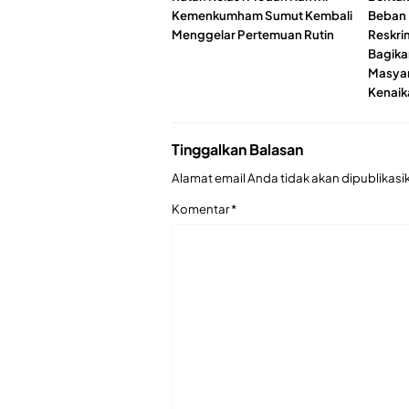
Kemenkumham Sumut Kembali
Beban 
Menggelar Pertemuan Rutin
Reskri
Bagika
Masyar
Kenai
Tinggalkan Balasan
Alamat email Anda tidak akan dipublikasi
Komentar
*