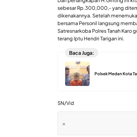
Dari penangkapan H.Ginting ini k
sebesar Rp.300,000,- yang ditemu
dikenakannya. Setelah menemukan 
bersama Personil langsung memba
Satresnarkoba Polres Tanah Karo gu
terang Iptu Hendri Tarigan ini.
Baca Juga:
Polsek Medan Kota Ta
SN/Vid
=