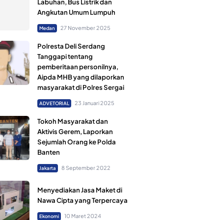
Labuhan, Bus Listrik dan
Angkutan Umum Lumpuh
27 November 2025
Medan
Polresta Deli Serdang
Tanggapi tentang
pemberitaan personilnya,
Aipda MHB yang dilaporkan
masyarakat di Polres Sergai
23 Januari 2025
ADVETORIAL
Tokoh Masyarakat dan
Aktivis Gerem, Laporkan
Sejumlah Orang ke Polda
Banten
8 September 2022
Jakarta
Menyediakan Jasa Maket di
Nawa Cipta yang Terpercaya
10 Maret 2024
Ekonomi