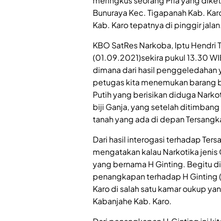
meringkus seorang Pria yang dike
Bunuraya Kec. Tigapanah Kab. Karo
Kab. Karo tepatnya di pinggir jalan
KBO SatRes Narkoba, Iptu Hendri Tar
(01.09.2021)sekira pukul 13.30 
dimana dari hasil penggeledahan 
petugas kita menemukan barang bu
Putih yang berisikan diduga Narkot
biji Ganja, yang setelah ditimbang 
tanah yang ada di depan Tersangk
Dari hasil interogasi terhadap Ter
mengatakan kalau Narkotika jenis G
yang bernama H Ginting. Begitu d
penangkapan terhadap H Ginting (
Karo di salah satu kamar oukup yan
Kabanjahe Kab. Karo.