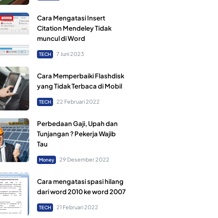
Cara Mengatasi Insert
Citation Mendeley Tidak
muncul di Word
7 Juni 2023
TECH
Cara Memperbaiki Flashdisk
yang Tidak Terbaca di Mobil
22 Februari 2022
TECH
Perbedaan Gaji, Upah dan
Tunjangan ? Pekerja Wajib
Tau
29 Desember 2022
Money
Cara mengatasi spasi hilang
dari word 2010 ke word 2007
21 Februari 2022
TECH