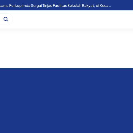
Kapoolres Sergai Bersama Forkopimda Sergai Tinjau Fasilitas Sekolah Rakyat, di Kecamatan Firdaus.