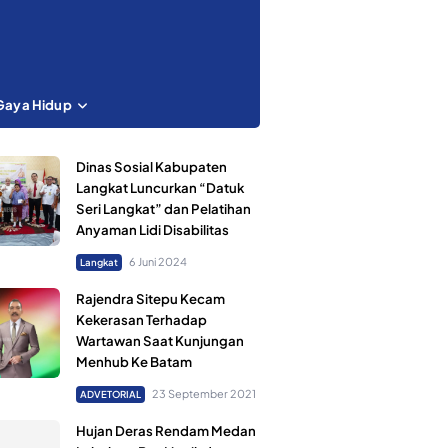
Gaya Hidup
Dinas Sosial Kabupaten
Langkat Luncurkan “Datuk
Seri Langkat” dan Pelatihan
Anyaman Lidi Disabilitas
6 Juni 2024
Langkat
Rajendra Sitepu Kecam
Kekerasan Terhadap
Wartawan Saat Kunjungan
Menhub Ke Batam
23 September 2021
ADVETORIAL
Hujan Deras Rendam Medan