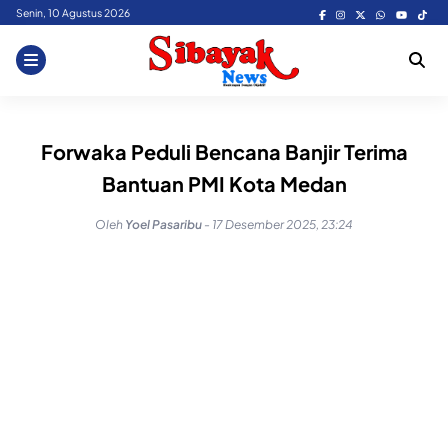
Skip
Senin, 10 Agustus 2026
to
content
Forwaka Peduli Bencana Banjir Terima
Bantuan PMI Kota Medan
Oleh
Yoel Pasaribu
-
17 Desember 2025, 23:24