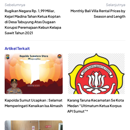
Sebelumnya
Selanjutnya
Rugikan Negara Rp. 1,99 Miliar,
Monthly Bali Villa Rental Prices by
Kejari Madina Tahan Ketua Koptan
Season and Length
di Desa Tabuyung Atas Dugaan
Korupsi Peremajaan Kebun Kelapa
Sawit Tahun 2021
Artikel Terkait
Kapolda Sumut Ucapkan : Selamat
Karang Taruna Kecamatan Se Kota
Memperingati Kenaikan Isa Almasih
Medan “Ultimatum Ketua Korpus
API Sumut”*