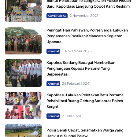
Buntut Penetapan Tersangka Oleh Polsek Medan
Baru, Kapoldasu Langsung Copot Kanit Reskrim
2 November 2021
ADVETORIAL
Peringati Hari Pahlawan, Polres Sergai Lakukan
Pengamanan Pastikan Kelancaran Kegiatan
Upacara
11 November 2025
Kriminal
Kapolres Serdang Bedagai Memberikan
Penghargaan Kepada Personel Yang
Berperestasi.
26 Februari 2024
Kriminal
Kapoldasu Lakukan Peletakan Batu Pertama
Rehabilitasi Ruang Gedung Satlantas Polres
Sergai
21 Juni 2024
Kriminal
Polisi Gerak Cepat, Selamatkan Warga yang
Hanyut di Sungai Pelawi