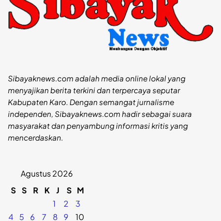
Sibayaknews.com adalah media online lokal yang
menyajikan berita terkini dan terpercaya seputar
Kabupaten Karo. Dengan semangat jurnalisme
independen, Sibayaknews.com hadir sebagai suara
masyarakat dan penyambung informasi kritis yang
mencerdaskan.
Agustus 2026
S
S
R
K
J
S
M
1
2
3
4
5
6
7
8
9
10