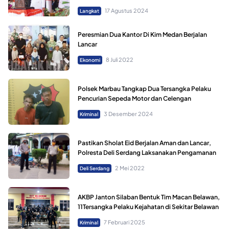
17 Agustus 2024
Langkat
Peresmian Dua Kantor Di Kim Medan Berjalan
Lancar
8 Juli 2022
Ekonomi
Polsek Marbau Tangkap Dua Tersangka Pelaku
Pencurian Sepeda Motor dan Celengan
3 Desember 2024
Kriminal
Pastikan Sholat Eid Berjalan Aman dan Lancar,
Polresta Deli Serdang Laksanakan Pengamanan
2 Mei 2022
Deli Serdang
AKBP Janton Silaban Bentuk Tim Macan Belawan,
11Tersangka Pelaku Kejahatan di Sekitar Belawan
7 Februari 2025
Kriminal