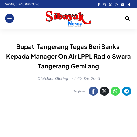
Skip
Sabtu, 8 Agustus 2026
to
content
Bupati Tangerang Tegas Beri Sanksi
Kepada Manager On Air LPPL Radio Swara
Tangerang Gemilang
Oleh
Janri Ginting
-
7 Juli 2025, 20:31
Bagikan: