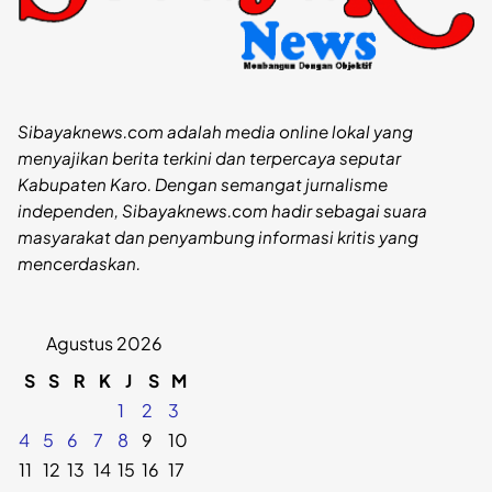
Sibayaknews.com adalah media online lokal yang
menyajikan berita terkini dan terpercaya seputar
Kabupaten Karo. Dengan semangat jurnalisme
independen, Sibayaknews.com hadir sebagai suara
masyarakat dan penyambung informasi kritis yang
mencerdaskan.
Agustus 2026
S
S
R
K
J
S
M
1
2
3
4
5
6
7
8
9
10
11
12
13
14
15
16
17