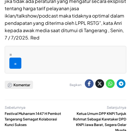
jika tidak ada peraturan yang mengatur secara eksplisit
tentang harga tarif pelayanan jasa
iklan/talkshow/podcast maka tidaknya optimal dalam
pendapatan yang diterima oleh LPPL RSTG”, kata Anri
kepada awak media saat ditumui di Tangerang , Senin,
7 / 7/2025. Red
=
=
Komentar
Bagikan:
Sebelumnya
Selanjutnya
Festival Muharram 1447 H Pemkot
Ketua Umum DPP KNPI Tunjuk
Tangerang Semagat Kolaborasi
Rohmat Sebagai Karetaker DPD
Kunci Sukses
KNPI Jawa Barat, Segera Gelar
Musda