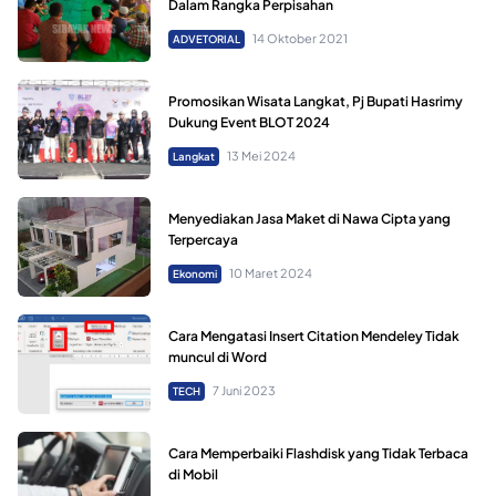
Dalam Rangka Perpisahan
14 Oktober 2021
ADVETORIAL
Promosikan Wisata Langkat, Pj Bupati Hasrimy
Dukung Event BLOT 2024
13 Mei 2024
Langkat
Menyediakan Jasa Maket di Nawa Cipta yang
Terpercaya
10 Maret 2024
Ekonomi
Cara Mengatasi Insert Citation Mendeley Tidak
muncul di Word
7 Juni 2023
TECH
Cara Memperbaiki Flashdisk yang Tidak Terbaca
di Mobil