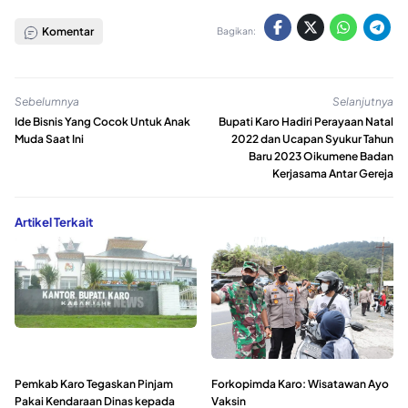
Komentar
Bagikan:
Sebelumnya
Selanjutnya
Ide Bisnis Yang Cocok Untuk Anak
Bupati Karo Hadiri Perayaan Natal
Muda Saat Ini
2022 dan Ucapan Syukur Tahun
Baru 2023 Oikumene Badan
Kerjasama Antar Gereja
Artikel Terkait
Pemkab Karo Tegaskan Pinjam
Forkopimda Karo: Wisatawan Ayo
Pakai Kendaraan Dinas kepada
Vaksin