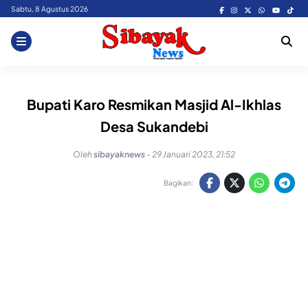
Skip
Sabtu, 8 Agustus 2026
to
content
Bupati Karo Resmikan Masjid Al-Ikhlas
Desa Sukandebi
Oleh
sibayaknews
-
29 Januari 2023, 21:52
Bagikan: