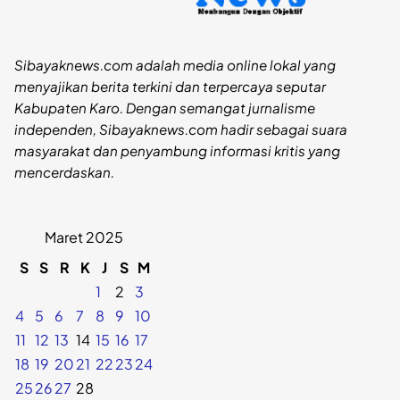
Sibayaknews.com adalah media online lokal yang
menyajikan berita terkini dan terpercaya seputar
Kabupaten Karo. Dengan semangat jurnalisme
independen, Sibayaknews.com hadir sebagai suara
masyarakat dan penyambung informasi kritis yang
mencerdaskan.
Maret 2025
S
S
R
K
J
S
M
1
2
3
4
5
6
7
8
9
10
11
12
13
14
15
16
17
18
19
20
21
22
23
24
25
26
27
28