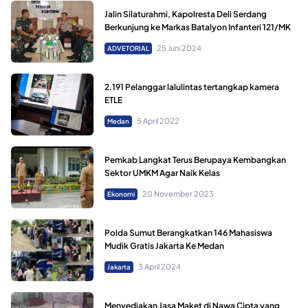
Jalin Silaturahmi, Kapolresta Deli Serdang
Berkunjung ke Markas Batalyon Infanteri 121/MK
25 Juni 2024
ADVETORIAL
2.191 Pelanggar lalulintas tertangkap kamera
ETLE
5 April 2022
Medan
Pemkab Langkat Terus Berupaya Kembangkan
Sektor UMKM Agar Naik Kelas
20 November 2023
Ekonomi
Polda Sumut Berangkatkan 146 Mahasiswa
Mudik Gratis Jakarta Ke Medan
3 April 2024
Jakarta
Menyediakan Jasa Maket di Nawa Cipta yang