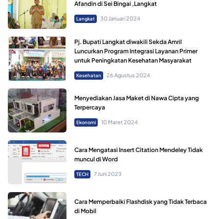
Afandin di Sei Bingai ,Langkat
30 Januari 2024
Langkat
Pj. Bupati Langkat diwakili Sekda Amril
Luncurkan Program Integrasi Layanan Primer
untuk Peningkatan Kesehatan Masyarakat
26 Agustus 2024
Kesehatan
Menyediakan Jasa Maket di Nawa Cipta yang
Terpercaya
10 Maret 2024
Ekonomi
Cara Mengatasi Insert Citation Mendeley Tidak
muncul di Word
7 Juni 2023
TECH
Cara Memperbaiki Flashdisk yang Tidak Terbaca
di Mobil