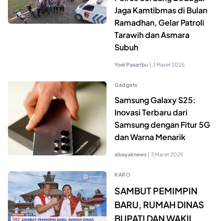
Jaga Kamtibmas di Bulan
Ramadhan, Gelar Patroli
Tarawih dan Asmara
Subuh
Yoel Pasaribu
|
3 Maret 2025
Gadgets
Samsung Galaxy S25:
Inovasi Terbaru dari
Samsung dengan Fitur 5G
dan Warna Menarik
sibayaknews
|
3 Maret 2025
KARO
SAMBUT PEMIMPIN
BARU, RUMAH DINAS
BUPATI DAN WAKIL