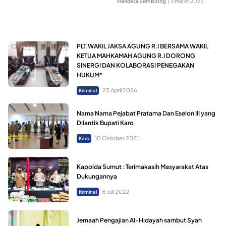
Handika Sembiring
|
3 Maret 2025
PLT.WAKIL JAKSA AGUNG R.I BERSAMA WAKIL
KETUA MAHKAMAH AGUNG R.I DORONG
SINERGI DAN KOLABORASI PENEGAKAN
HUKUM*
23 April 2026
Kriminal
Nama Nama Pejabat Pratama Dan Eselon III yang
Dilantik Bupati Karo
10 Oktober 2021
Karo
Kapolda Sumut : Terimakasih Masyarakat Atas
Dukungannya
6 Juli 2022
Kriminal
Jemaah Pengajian Al-Hidayah sambut Syah