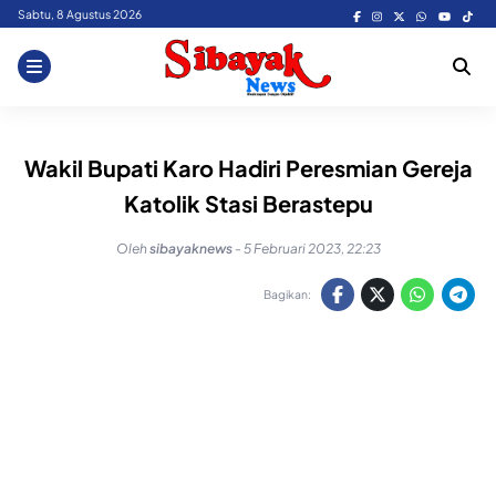
Skip
Sabtu, 8 Agustus 2026
to
content
Wakil Bupati Karo Hadiri Peresmian Gereja
Katolik Stasi Berastepu
Oleh
sibayaknews
-
5 Februari 2023, 22:23
Bagikan: