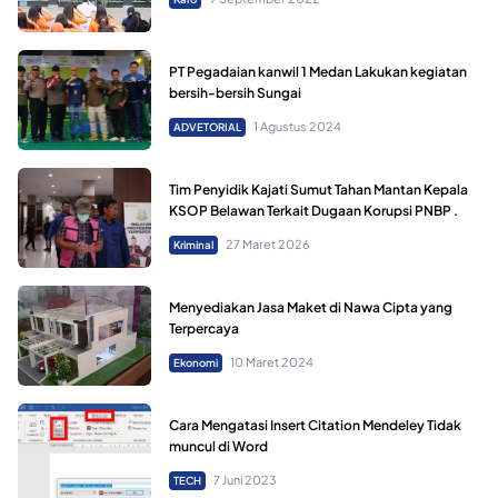
PT Pegadaian kanwil 1 Medan Lakukan kegiatan
bersih-bersih Sungai
1 Agustus 2024
ADVETORIAL
Tim Penyidik Kajati Sumut Tahan Mantan Kepala
KSOP Belawan Terkait Dugaan Korupsi PNBP .
27 Maret 2026
Kriminal
Menyediakan Jasa Maket di Nawa Cipta yang
Terpercaya
10 Maret 2024
Ekonomi
Cara Mengatasi Insert Citation Mendeley Tidak
muncul di Word
7 Juni 2023
TECH