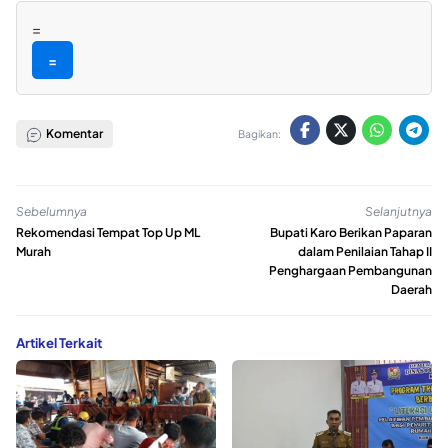
=
=
Komentar
Bagikan:
Sebelumnya
Selanjutnya
Rekomendasi Tempat Top Up ML
Bupati Karo Berikan Paparan
Murah
dalam Penilaian Tahap II
Penghargaan Pembangunan
Daerah
Artikel Terkait