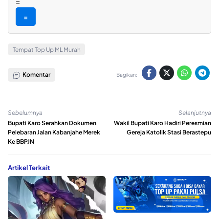
=
=
Tempat Top Up ML Murah
Komentar
Bagikan:
Sebelumnya
Selanjutnya
Bupati Karo Serahkan Dokumen
Wakil Bupati Karo Hadiri Peresmian
Pelebaran Jalan Kabanjahe Merek
Gereja Katolik Stasi Berastepu
Ke BBPJN
Artikel Terkait