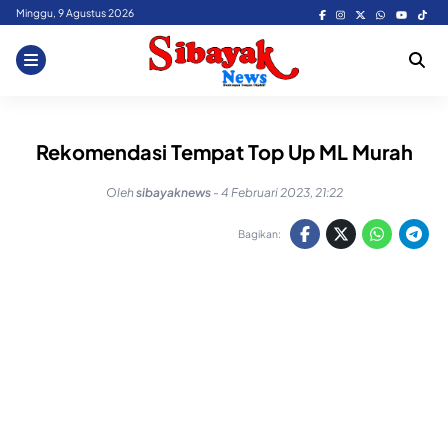
Skip
Minggu, 9 Agustus 2026
to
content
Rekomendasi Tempat Top Up ML Murah
Oleh
sibayaknews
-
4 Februari 2023, 21:22
Bagikan: