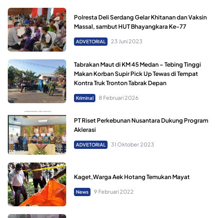
Polresta Deli Serdang Gelar Khitanan dan Vaksin
Massal, sambut HUT Bhayangkara Ke-77
23 Juni 2023
ADVETORIAL
Tabrakan Maut di KM 45 Medan – Tebing Tinggi
Makan Korban Supir Pick Up Tewas di Tempat
Kontra Truk Tronton Tabrak Depan
8 Februari 2026
Kriminal
PT Riset Perkebunan Nusantara Dukung Program
Aklerasi
31 Oktober 2023
ADVETORIAL
Kaget,Warga Aek Hotang Temukan Mayat
9 Februari 2022
News