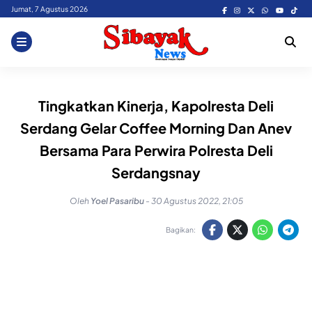
Skip
Jumat, 7 Agustus 2026
to
content
Tingkatkan Kinerja, Kapolresta Deli
Serdang Gelar Coffee Morning Dan Anev
Bersama Para Perwira Polresta Deli
Serdangsnay
Oleh
Yoel Pasaribu
-
30 Agustus 2022, 21:05
Bagikan: