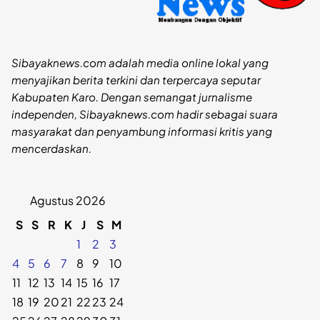
Sibayaknews.com adalah media online lokal yang
menyajikan berita terkini dan terpercaya seputar
Kabupaten Karo. Dengan semangat jurnalisme
independen, Sibayaknews.com hadir sebagai suara
masyarakat dan penyambung informasi kritis yang
mencerdaskan.
Agustus 2026
S
S
R
K
J
S
M
1
2
3
4
5
6
7
8
9
10
11
12
13
14
15
16
17
18
19
20
21
22
23
24