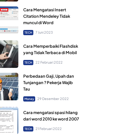
Cara Mengatasi Insert
Citation Mendeley Tidak
muncul di Word
7 Juni 2023
TECH
Cara Memperbaiki Flashdisk
yang Tidak Terbaca di Mobil
22 Februari 2022
TECH
Perbedaan Gaji, Upah dan
Tunjangan ? Pekerja Wajib
Tau
29 Desember 2022
Money
Cara mengatasi spasi hilang
dari word 2010 ke word 2007
21 Februari 2022
TECH