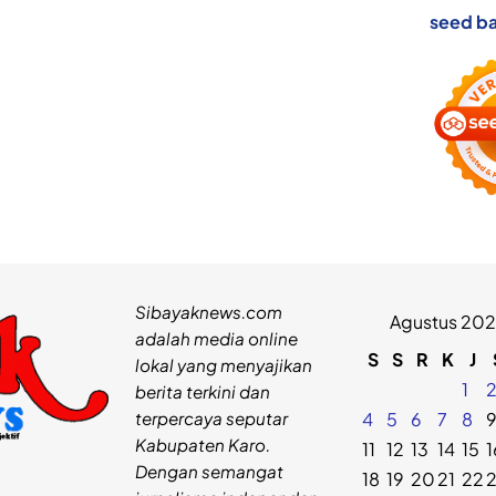
seed ba
Sibayaknews.com
Agustus 20
adalah media online
S
S
R
K
J
lokal yang menyajikan
1
berita terkini dan
terpercaya seputar
4
5
6
7
8
Kabupaten Karo.
11
12
13
14
15
1
Dengan semangat
18
19
20
21
22