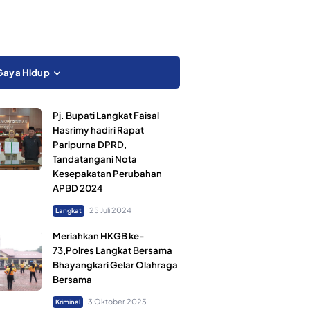
Gaya Hidup
Pj. Bupati Langkat Faisal
Hasrimy hadiri Rapat
Paripurna DPRD,
Tandatangani Nota
Kesepakatan Perubahan
APBD 2024
25 Juli 2024
Langkat
Meriahkan HKGB ke-
73,Polres Langkat Bersama
Bhayangkari Gelar Olahraga
Bersama
3 Oktober 2025
Kriminal