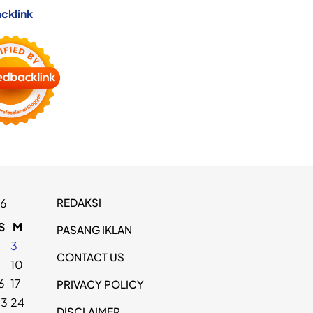
cklink
REDAKSI
26
S
M
PASANG IKLAN
2
3
CONTACT US
9
10
6
17
PRIVACY POLICY
23
24
DISCLAIMER