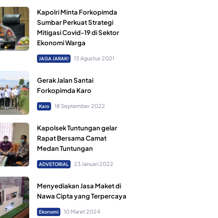
Kapolri Minta Forkopimda
Sumbar Perkuat Strategi
Mitigasi Covid-19 di Sektor
Ekonomi Warga
13 Agustus 2021
JAGA JARAK!
Gerak Jalan Santai
Forkopimda Karo
18 September 2022
Karo
Kapolsek Tuntungan gelar
Rapat Bersama Camat
Medan Tuntungan
23 Januari 2022
ADVETORIAL
Menyediakan Jasa Maket di
Nawa Cipta yang Terpercaya
10 Maret 2024
Ekonomi