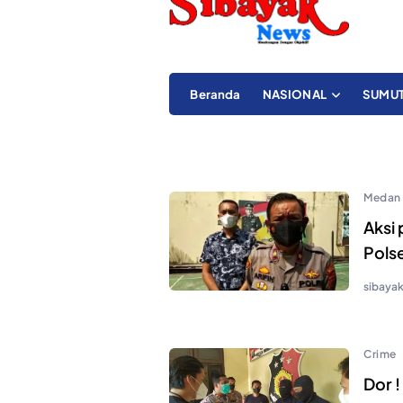
Beranda
NASIONAL
SUMU
Medan
Aksi
Pols
sibaya
Crime
Dor !