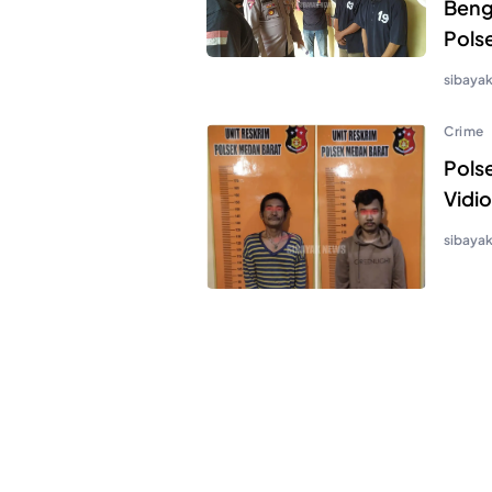
Beng
Pols
sibaya
Crime
Pols
Vidi
sibaya