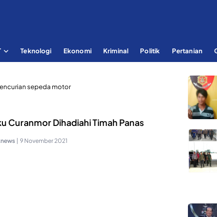
T
Teknologi
Ekonomi
Kriminal
Politik
Pertanian
encurian sepeda motor
ku Curanmor Dihadiahi Timah Panas
knews
|
9 November 2021