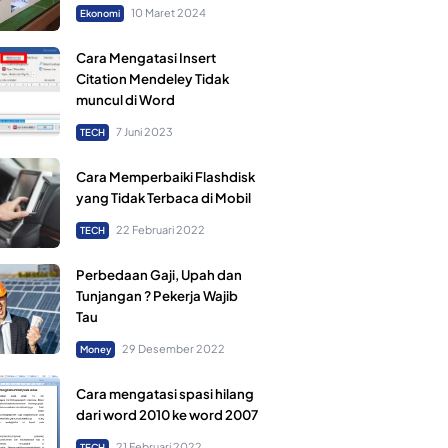
10 Maret 2024
Ekonomi
Cara Mengatasi Insert
Citation Mendeley Tidak
muncul di Word
7 Juni 2023
TECH
Cara Memperbaiki Flashdisk
yang Tidak Terbaca di Mobil
22 Februari 2022
TECH
Perbedaan Gaji, Upah dan
Tunjangan ? Pekerja Wajib
Tau
29 Desember 2022
Money
Cara mengatasi spasi hilang
dari word 2010 ke word 2007
21 Februari 2022
TECH