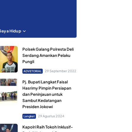
Gaya Hidup
Polsek Galang Polresta Deli
Serdang Amankan Pelaku
Pungli
29 September 2022
ADVETORIAL
Pj. Bupati Langkat Faisal
Hasrimy Pimpin Persiapan
dan Peninjauan untuk
Sambut Kedatangan
Presiden Jokowi
29 Agustus 2024
Langkat
Kapolri Raih Tokoh Inklusif-