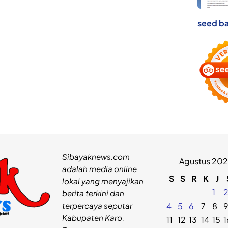
seed ba
Sibayaknews.com
Agustus 20
adalah media online
S
S
R
K
J
lokal yang menyajikan
1
berita terkini dan
terpercaya seputar
4
5
6
7
8
Kabupaten Karo.
11
12
13
14
15
1