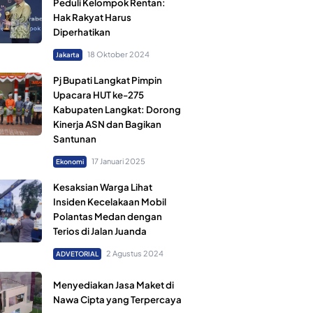
Peduli Kelompok Rentan:
Hak Rakyat Harus
Diperhatikan
18 Oktober 2024
Jakarta
Pj Bupati Langkat Pimpin
Upacara HUT ke-275
Kabupaten Langkat: Dorong
Kinerja ASN dan Bagikan
Santunan
17 Januari 2025
Ekonomi
Kesaksian Warga Lihat
Insiden Kecelakaan Mobil
Polantas Medan dengan
Terios di Jalan Juanda
2 Agustus 2024
ADVETORIAL
Menyediakan Jasa Maket di
Nawa Cipta yang Terpercaya