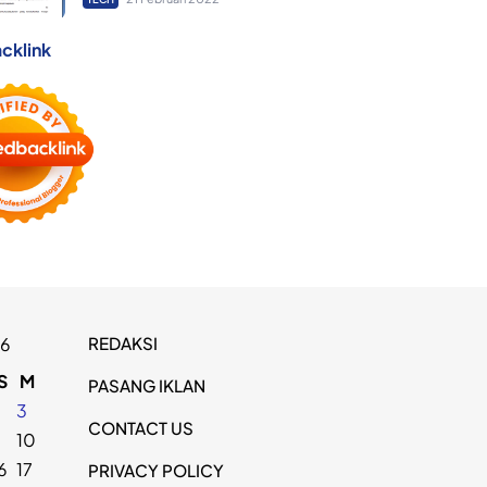
cklink
REDAKSI
26
S
M
PASANG IKLAN
2
3
CONTACT US
9
10
6
17
PRIVACY POLICY