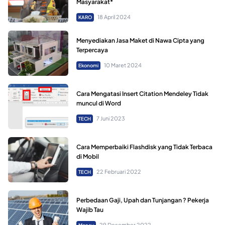
Masyarakat*
18 April 2024
KARO
Menyediakan Jasa Maket di Nawa Cipta yang
Terpercaya
10 Maret 2024
Ekonomi
Cara Mengatasi Insert Citation Mendeley Tidak
muncul di Word
7 Juni 2023
TECH
Cara Memperbaiki Flashdisk yang Tidak Terbaca
di Mobil
22 Februari 2022
TECH
Perbedaan Gaji, Upah dan Tunjangan ? Pekerja
Wajib Tau
29 Desember 2022