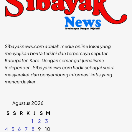
Sibayaknews.com adalah media online lokal yang
menyajikan berita terkini dan terpercaya seputar
Kabupaten Karo. Dengan semangat jurnalisme
independen, Sibayaknews.com hadir sebagai suara
masyarakat dan penyambung informasi kritis yang
mencerdaskan.
Agustus 2026
S
S
R
K
J
S
M
1
2
3
4
5
6
7
8
9
10