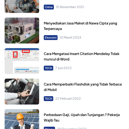
10 November 2021
Crime
Menyediakan Jasa Maket di Nawa Cipta yang
Terpercaya
10 Maret 2024
Ekonomi
Cara Mengatasi Insert Citation Mendeley Tidak
muncul di Word
7 Juni 2023
TECH
Cara Memperbaiki Flashdisk yang Tidak Terbaca
di Mobil
22 Februari 2022
TECH
Perbedaan Gaji, Upah dan Tunjangan ? Pekerja
Wajib Tau
29 Desember 2022