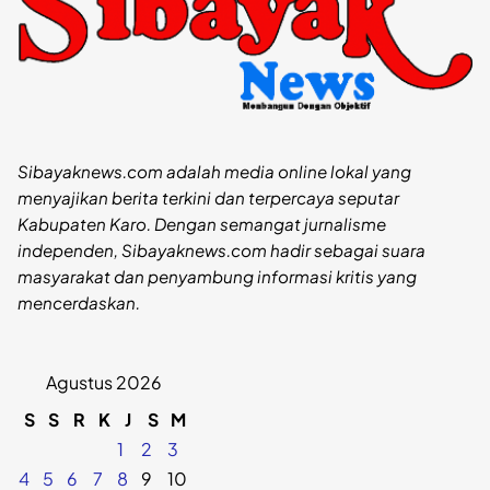
Sibayaknews.com adalah media online lokal yang
menyajikan berita terkini dan terpercaya seputar
Kabupaten Karo. Dengan semangat jurnalisme
independen, Sibayaknews.com hadir sebagai suara
masyarakat dan penyambung informasi kritis yang
mencerdaskan.
Agustus 2026
S
S
R
K
J
S
M
1
2
3
4
5
6
7
8
9
10