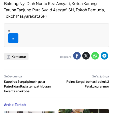
Bakung Ny. Diah Nurita Riza Ansyari, Ketua Karang
Taruna Tanjung Pura Syaid Asegaf, SH, Tokoh Pemuda,
Tokoh Masyarakat.(SP)
=
=
Komentar
Bagikan:
Sebelumnya
Selanjutnya
Kapolres Sergai pimpin gelar
Polres Sergai berhasil bekuk 2
Patroli dan Razia tempat hiburan
Pelaku curanmor
berantas narkoba
Artikel Terkait