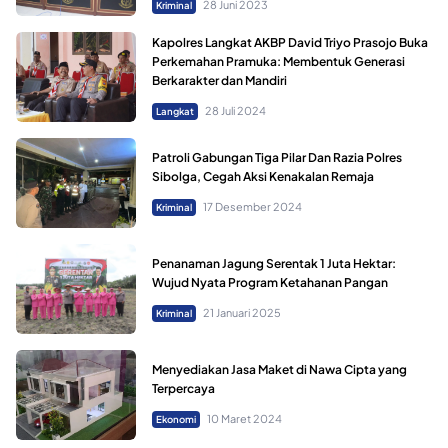
28 Juni 2023
Kriminal
Kapolres Langkat AKBP David Triyo Prasojo Buka
Perkemahan Pramuka: Membentuk Generasi
Berkarakter dan Mandiri
28 Juli 2024
Langkat
Patroli Gabungan Tiga Pilar Dan Razia Polres
Sibolga, Cegah Aksi Kenakalan Remaja
17 Desember 2024
Kriminal
Penanaman Jagung Serentak 1 Juta Hektar:
Wujud Nyata Program Ketahanan Pangan
21 Januari 2025
Kriminal
Menyediakan Jasa Maket di Nawa Cipta yang
Terpercaya
10 Maret 2024
Ekonomi