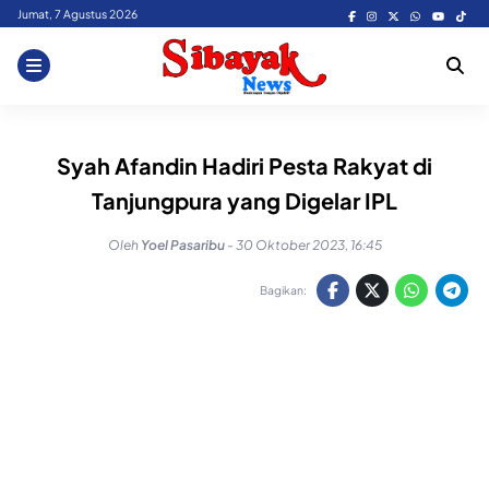
Skip
Jumat, 7 Agustus 2026
to
content
Syah Afandin Hadiri Pesta Rakyat di
Tanjungpura yang Digelar IPL
Oleh
Yoel Pasaribu
-
30 Oktober 2023, 16:45
Bagikan: