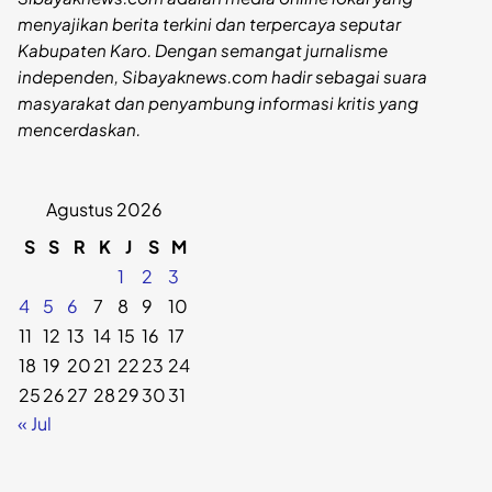
menyajikan berita terkini dan terpercaya seputar
Kabupaten Karo. Dengan semangat jurnalisme
independen, Sibayaknews.com hadir sebagai suara
masyarakat dan penyambung informasi kritis yang
mencerdaskan.
Agustus 2026
S
S
R
K
J
S
M
1
2
3
4
5
6
7
8
9
10
11
12
13
14
15
16
17
18
19
20
21
22
23
24
25
26
27
28
29
30
31
« Jul