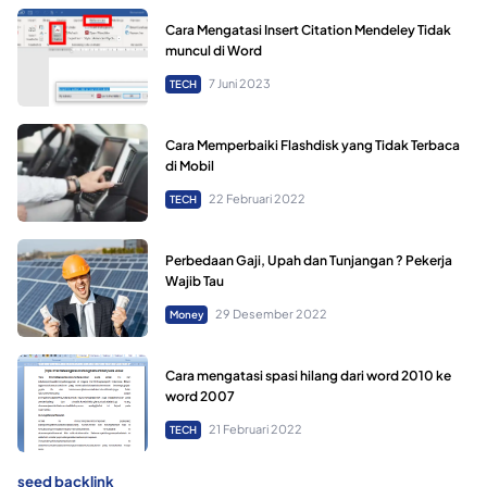
Cara Mengatasi Insert Citation Mendeley Tidak
muncul di Word
7 Juni 2023
TECH
Cara Memperbaiki Flashdisk yang Tidak Terbaca
di Mobil
22 Februari 2022
TECH
Perbedaan Gaji, Upah dan Tunjangan ? Pekerja
Wajib Tau
29 Desember 2022
Money
Cara mengatasi spasi hilang dari word 2010 ke
word 2007
21 Februari 2022
TECH
seed backlink