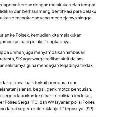
ns laporan korban dengan melakukan olah tempat
lidikan dan berhasil mengidentifikasi para pelaku
elakukan penangkapan yang mengejarnya hingga
urian ke Polsek, kemudian kita melakukan
ngamankan para pelaku,” ungkapnya.
 Ipda Brimen juga menyampaikan himbauan
testa, SIK agar warga terlibat aktif dalam
n sekitarnya guna mencegah terjadinya tindak
ndak pidana, baik terkait peredaran dan
jahatan jalanan, begal, genk motor, pencurian,
r segera laporkan ke pihak kepolisian terdekat,
 Polres Sergai 110, dan WA layanan polisi Polres
r dapat segera ditindaklanjuti.” tegasnya. (SP)