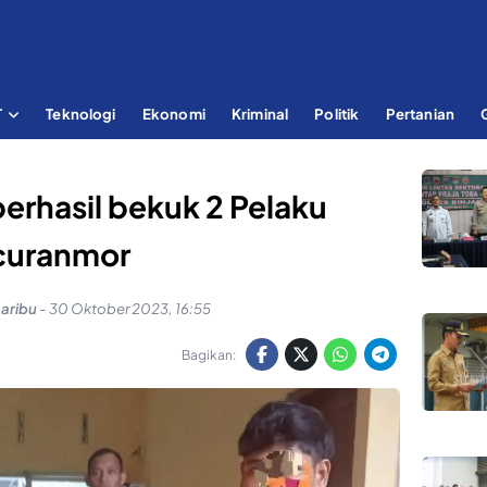
T
Teknologi
Ekonomi
Kriminal
Politik
Pertanian
berhasil bekuk 2 Pelaku
curanmor
saribu
-
30 Oktober 2023, 16:55
Bagikan: