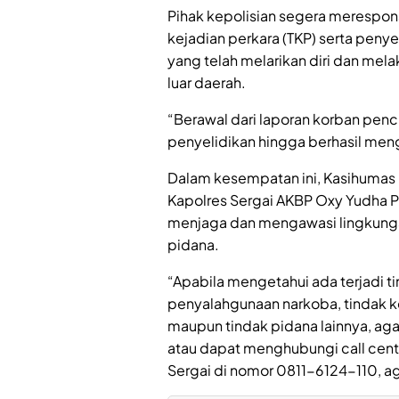
Pihak kepolisian segera merespo
kejadian perkara (TKP) serta penye
yang telah melarikan diri dan m
luar daerah.
“Berawal dari laporan korban penc
penyelidikan hingga berhasil me
Dalam kesempatan ini, Kasihumas
Kapolres Sergai AKBP Oxy Yudha Pra
menjaga dan mengawasi lingkunga
pidana.
“Apabila mengetahui ada terjadi ti
penyalahgunaan narkoba, tindak ke
maupun tindak pidana lainnya, aga
atau dapat menghubungi call center
Sergai di nomor 0811-6124-110, aga