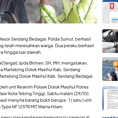
 Resor Serdang Bedagai, Polda Sumut, berhasil
 telah meresahkan warga. Dua pelaku berhasil
a hingga luar daerah.
(Sergai), Ipda Brimen, SH, MH, mengatakan,
rga Martebing Dolok Masihul Kab. Serdang
artebing Dolok Masihul Kab. Serdang Bedagai.
leh unit Reskrim Polsek Dolok Masihul Polres
asir Kota Tebing Tinggi, Sabtu malam (29/10).
sil menyita barang bukti berupa : 1 ( satu ) unit
Type NF 125TR MIT Warna hitam.
 pencurian kendaraan bermotor (curanmor) di
seed ba