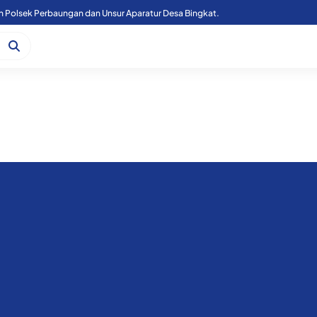
Kapoolres Sergai Bersama Forkopimda Sergai Tinjau Fasilitas Sekolah Rakyat, di Kecamatan Firdaus.