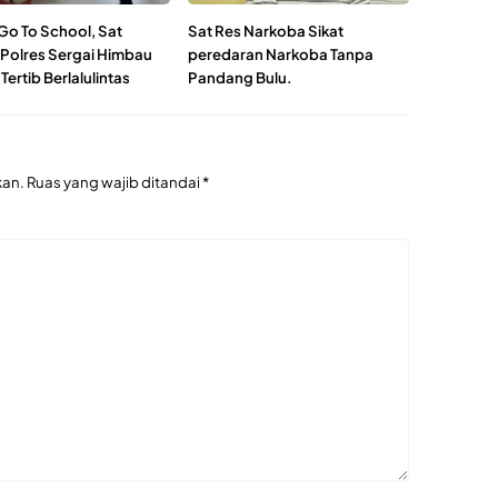
Go To School, Sat
Sat Res Narkoba Sikat
 Polres Sergai Himbau
peredaran Narkoba Tanpa
 Tertib Berlalulintas
Pandang Bulu.
kan.
Ruas yang wajib ditandai
*