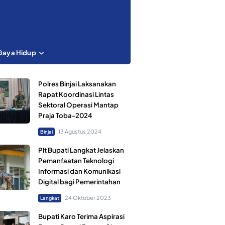
Gaya Hidup
Polres Binjai Laksanakan
Rapat Koordinasi Lintas
Sektoral Operasi Mantap
Praja Toba-2024
13 Agustus 2024
Binjai
Plt Bupati Langkat Jelaskan
Pemanfaatan Teknologi
Informasi dan Komunikasi
Digital bagi Pemerintahan
24 Oktober 2023
Langkat
Bupati Karo Terima Aspirasi