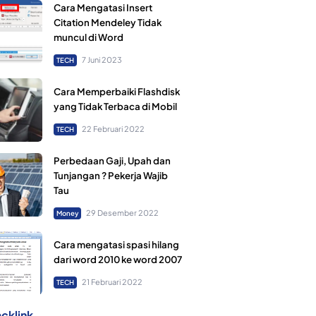
Cara Mengatasi Insert
Citation Mendeley Tidak
muncul di Word
7 Juni 2023
TECH
Cara Memperbaiki Flashdisk
yang Tidak Terbaca di Mobil
22 Februari 2022
TECH
Perbedaan Gaji, Upah dan
Tunjangan ? Pekerja Wajib
Tau
29 Desember 2022
Money
Cara mengatasi spasi hilang
dari word 2010 ke word 2007
21 Februari 2022
TECH
cklink