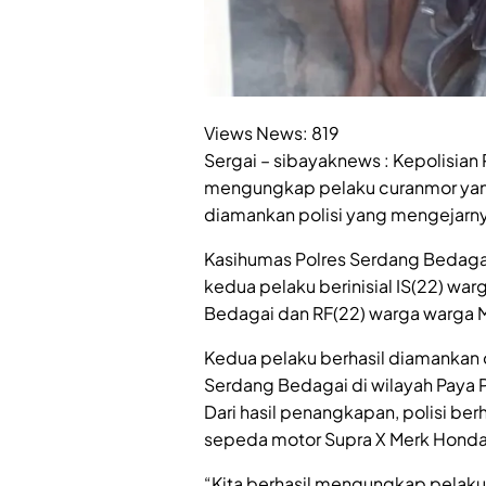
Views News:
819
Sergai – sibayaknews : Kepolisian
mengungkap pelaku curanmor yang
diamankan polisi yang mengejarny
Kasihumas Polres Serdang Bedagai
kedua pelaku berinisial IS(22) wa
Bedagai dan RF(22) warga warga M
Kedua pelaku berhasil diamankan o
Serdang Bedagai di wilayah Paya P
Dari hasil penangkapan, polisi berha
sepeda motor Supra X Merk Honda 
“Kita berhasil mengungkap pelaku