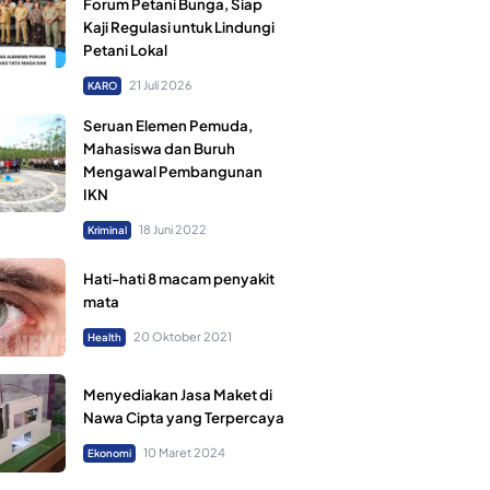
Forum Petani Bunga, Siap
Kaji Regulasi untuk Lindungi
Petani Lokal
21 Juli 2026
KARO
Seruan Elemen Pemuda,
Mahasiswa dan Buruh
Mengawal Pembangunan
IKN
18 Juni 2022
Kriminal
Hati-hati 8 macam penyakit
mata
20 Oktober 2021
Health
Menyediakan Jasa Maket di
Nawa Cipta yang Terpercaya
10 Maret 2024
Ekonomi