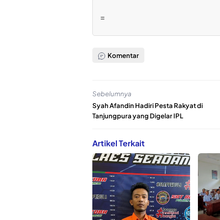
=
Komentar
Sebelumnya
Syah Afandin Hadiri Pesta Rakyat di
Tanjungpura yang Digelar IPL
Artikel Terkait