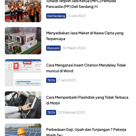
Junaidi Terpilih Jadi Ketua (MPC) Pemuda
Pancasila (PP) Deli Serdang ￼
5 Juni 2023
Deli Serdang
Menyediakan Jasa Maket di Nawa Cipta yang
Terpercaya
10 Maret 2024
Ekonomi
Cara Mengatasi Insert Citation Mendeley Tidak
muncul di Word
7 Juni 2023
TECH
Cara Memperbaiki Flashdisk yang Tidak Terbaca
di Mobil
22 Februari 2022
TECH
Perbedaan Gaji, Upah dan Tunjangan ? Pekerja
Wajib Tau