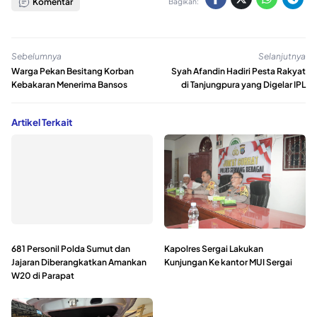
Komentar
Bagikan:
Sebelumnya
Selanjutnya
Warga Pekan Besitang Korban
Syah Afandin Hadiri Pesta Rakyat
Kebakaran Menerima Bansos
di Tanjungpura yang Digelar IPL
Artikel Terkait
681 Personil Polda Sumut dan
Kapolres Sergai Lakukan
Jajaran Diberangkatkan Amankan
Kunjungan Ke kantor MUI Sergai
W20 di Parapat