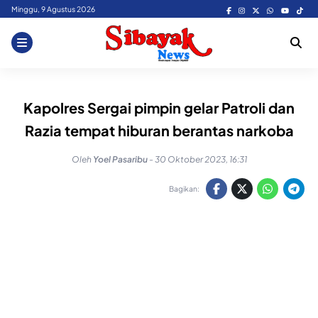
Skip
Minggu, 9 Agustus 2026
to
content
Kapolres Sergai pimpin gelar Patroli dan
Razia tempat hiburan berantas narkoba
Oleh
Yoel Pasaribu
-
30 Oktober 2023, 16:31
Bagikan: