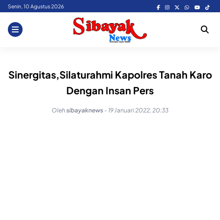
Skip
Senin, 10 Agustus 2026
to
content
Sinergitas,Silaturahmi Kapolres Tanah Karo
Dengan Insan Pers
Oleh
sibayaknews
-
19 Januari 2022, 20:33