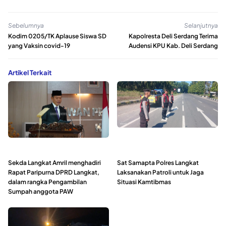
Sebelumnya
Selanjutnya
Kodim 0205/TK Aplause Siswa SD
Kapolresta Deli Serdang Terima
yang Vaksin covid-19
Audensi KPU Kab. Deli Serdang
Artikel Terkait
Sekda Langkat Amril menghadiri
Sat Samapta Polres Langkat
Rapat Paripurna DPRD Langkat,
Laksanakan Patroli untuk Jaga
dalam rangka Pengambilan
Situasi Kamtibmas
Sumpah anggota PAW