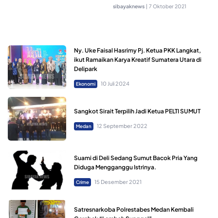
sibayaknews
|
7 Oktober 2021
Ny. Uke Faisal Hasrimy Pj. Ketua PKK Langkat,
ikut Ramaikan Karya Kreatif Sumatera Utara di
Delipark
10 Juli 2024
Ekonomi
Sangkot Sirait Terpilih Jadi Ketua PELTI SUMUT
12 September 2022
Medan
Suami di Deli Sedang Sumut Bacok Pria Yang
Diduga Mengganggu Istrinya.
15 Desember 2021
Crime
Satresnarkoba Polrestabes Medan Kembali