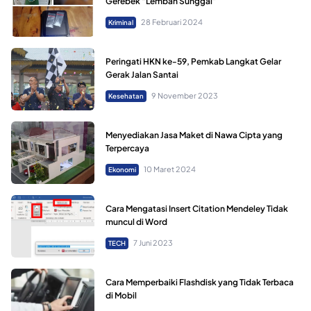
Gerebek “Lembah Sunggal”
28 Februari 2024
Kriminal
Peringati HKN ke-59, Pemkab Langkat Gelar
Gerak Jalan Santai
9 November 2023
Kesehatan
Menyediakan Jasa Maket di Nawa Cipta yang
Terpercaya
10 Maret 2024
Ekonomi
Cara Mengatasi Insert Citation Mendeley Tidak
muncul di Word
7 Juni 2023
TECH
Cara Memperbaiki Flashdisk yang Tidak Terbaca
di Mobil