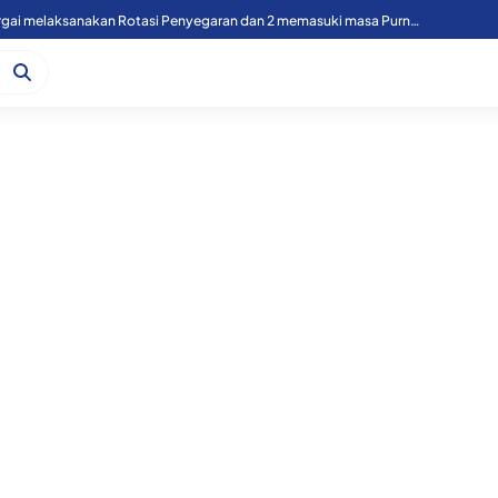
49 Personil Polres Sergai melaksanakan Rotasi Penyegaran dan 2 memasuki masa Purnawirawan