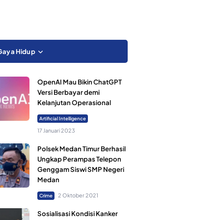
Gaya Hidup
OpenAI Mau Bikin ChatGPT
Versi Berbayar demi
Kelanjutan Operasional
Artificial Intelligence
17 Januari 2023
Polsek Medan Timur Berhasil
Ungkap Perampas Telepon
Genggam Siswi SMP Negeri
Medan
2 Oktober 2021
Crime
Sosialisasi Kondisi Kanker