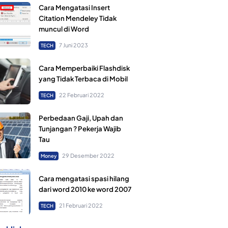
Cara Mengatasi Insert
Citation Mendeley Tidak
muncul di Word
7 Juni 2023
TECH
Cara Memperbaiki Flashdisk
yang Tidak Terbaca di Mobil
22 Februari 2022
TECH
Perbedaan Gaji, Upah dan
Tunjangan ? Pekerja Wajib
Tau
29 Desember 2022
Money
Cara mengatasi spasi hilang
dari word 2010 ke word 2007
21 Februari 2022
TECH