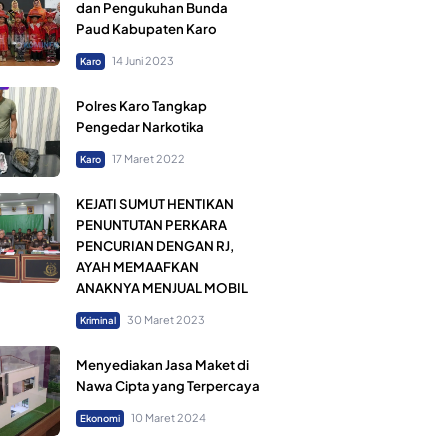
dan Pengukuhan Bunda
Paud Kabupaten Karo
14 Juni 2023
Karo
Polres Karo Tangkap
Pengedar Narkotika
17 Maret 2022
Karo
KEJATI SUMUT HENTIKAN
PENUNTUTAN PERKARA
PENCURIAN DENGAN RJ,
AYAH MEMAAFKAN
ANAKNYA MENJUAL MOBIL
30 Maret 2023
Kriminal
Menyediakan Jasa Maket di
Nawa Cipta yang Terpercaya
10 Maret 2024
Ekonomi