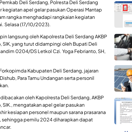
Pemkab Deli Serdang, Polresta Deli Serdang
r kegiatan apel gelar pasukan Operasi Mantap
lam rangka menghadapi rangkaian kegiatan
. Selasa (17/10/2023).
mpin langsung oleh Kapolresta Deli Serdang AKBP
IK, yang turut didampingi oleh Bupati Deli
andim 0204/DS Letkol Czi. Yoga Febrianto, SH,
eh Forkopimda Kabupaten Deli Serdang, jajaran
, Dishub, Para Tamu Undangan serta personil
kan.
dibacakan oleh Kapolresta Deli Serdang, AKBP
 SIK., mengatakan apel gelar pasukan
ir kesiapan personel maupun sarana prasarana
 sehingga pemilu 2024 diharapkan dapat
ncar.