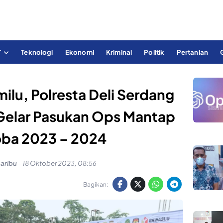
T
Teknologi
Ekonomi
Kriminal
Politik
Pertanian
lu, Polresta Deli Serdang
Gelar Pasukan Ops Mantap
oba 2023 – 2024
saribu
-
18 Oktober 2023, 08:56
Bagikan: