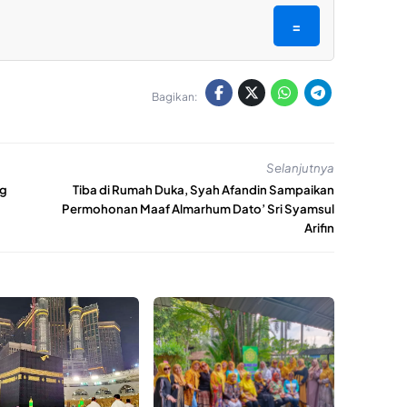
=
Bagikan:
Selanjutnya
ng
Tiba di Rumah Duka, Syah Afandin Sampaikan
Permohonan Maaf Almarhum Dato’ Sri Syamsul
Arifin