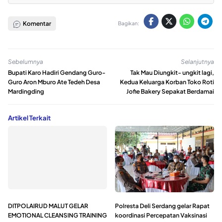
Komentar
Bagikan:
Sebelumnya
Selanjutnya
Bupati Karo Hadiri Gendang Guro-
Tak Mau Diungkit- ungkit lagi,
Guro Aron Mburo Ate Tedeh Desa
Kedua Keluarga Korban Toko Roti
Mardingding
Jofie Bakery Sepakat Berdamai
Artikel Terkait
DITPOLAIRUD MALUT GELAR
Polresta Deli Serdang gelar Rapat
EMOTIONAL CLEANSING TRAINING
koordinasi Percepatan Vaksinasi