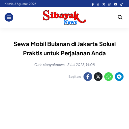
Skip
Kamis, 6 Agustus 2026
to
content
Sewa Mobil Bulanan di Jakarta Solusi
Praktis untuk Perjalanan Anda
Oleh
sibayaknews
-
5 Juli 2023, 14:08
Bagikan: