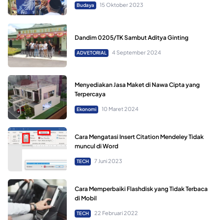
15 Oktober 2023
Budaya
Dandim 0205/TK Sambut Aditya Ginting
4 September 2024
ADVETORIAL
Menyediakan Jasa Maket di Nawa Cipta yang
Terpercaya
10 Maret 2024
Ekonomi
Cara Mengatasi Insert Citation Mendeley Tidak
muncul di Word
7 Juni 2023
TECH
Cara Memperbaiki Flashdisk yang Tidak Terbaca
di Mobil
22 Februari 2022
TECH