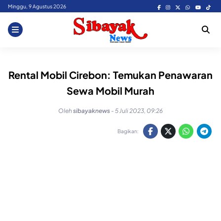
Skip
Minggu, 9 Agustus 2026
to
content
Rental Mobil Cirebon: Temukan Penawaran
Sewa Mobil Murah
Oleh
sibayaknews
-
5 Juli 2023, 09:26
Bagikan: