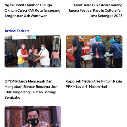
Ngaku Panita Qurban Diduga
Bupati Karo Buka Acara Karang
Oknum Caleg PAN Kota Tangerang
Taruna Festival Karo In Culture Tari
Arogan dan Usir Wartawan
Lima Serangke 2023
Artikel Terkait
GMDM (Garda Mencegah Dan
Kapolsek Medan Area Pimpin Razia
Mengobati)Banten Bersama Lion
PPKM Level 4, Malam Hari
Club Tangerang Selatan Berbagi
Sembako