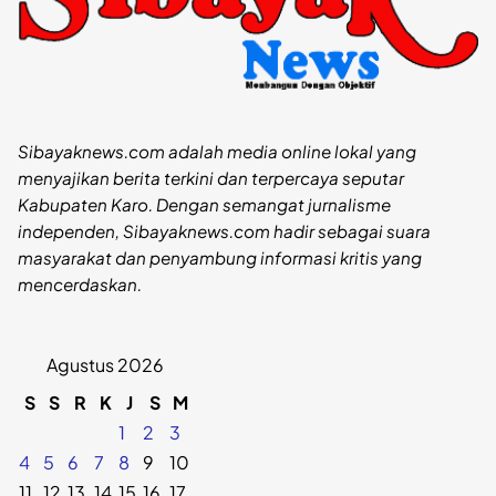
Sibayaknews.com adalah media online lokal yang
menyajikan berita terkini dan terpercaya seputar
Kabupaten Karo. Dengan semangat jurnalisme
independen, Sibayaknews.com hadir sebagai suara
masyarakat dan penyambung informasi kritis yang
mencerdaskan.
Agustus 2026
S
S
R
K
J
S
M
1
2
3
4
5
6
7
8
9
10
11
12
13
14
15
16
17