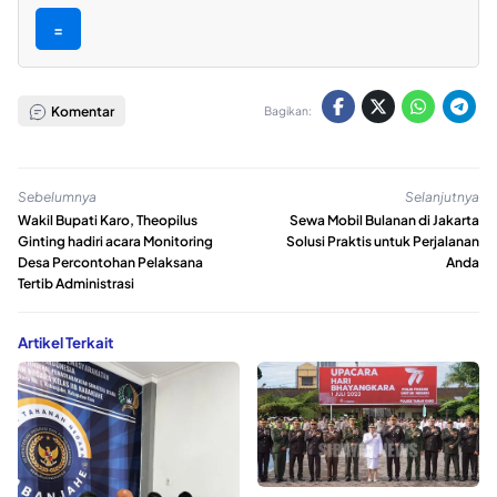
=
Komentar
Bagikan:
Sebelumnya
Selanjutnya
Wakil Bupati Karo, Theopilus
Sewa Mobil Bulanan di Jakarta
Ginting hadiri acara Monitoring
Solusi Praktis untuk Perjalanan
Desa Percontohan Pelaksana
Anda
Tertib Administrasi
Artikel Terkait