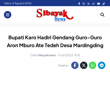
Skip
Sabtu, 8 Agustus 2026
to
content
Bupati Karo Hadiri Gendang Guro-Guro
Aron Mburo Ate Tedeh Desa Mardingding
Oleh
sibayaknews
-
5 Juli 2023, 11:10
Bagikan: