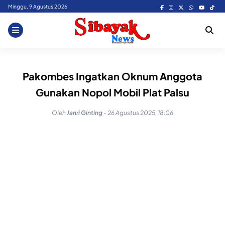
Skip
Minggu, 9 Agustus 2026
to
content
Pakombes Ingatkan Oknum Anggota
Gunakan Nopol Mobil Plat Palsu
Oleh
Janri Ginting
-
26 Agustus 2025, 18:06