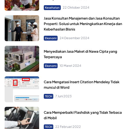
22 Oktober 2024
Kesehatan
Jasa Konsultan Manajemen dan Jasa Konsultan
Properti: Solusi untuk Meningkatkan Kinerja dan
Keberhasilan Bisnis
24 Desember 2024
Ekonomi
Menyediakan Jasa Maket di Nawa Cipta yang
Terpercaya
10 Maret 2024
Ekonomi
Cara Mengatasi Insert Citation Mendeley Tidak
muncul di Word
7 Juni 2023
TECH
Cara Memperbaiki Flashdisk yang Tidak Terbaca
di Mobil
22 Februari 2022
TECH