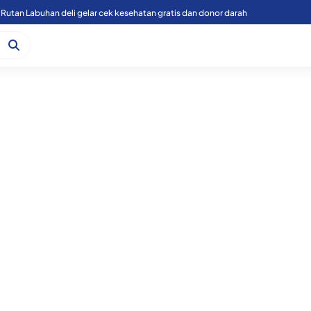
Rutan Labuhan deli gelar cek kesehatan gratis dan donor darah
49 Personil Polres Sergai melaksanakan Rotasi Penyegaran dan 2 memasuki masa Purnawirawan