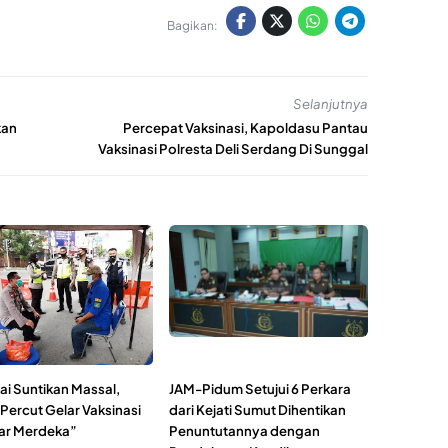
Bagikan:
Selanjutnya
kan
Percepat Vaksinasi, Kapoldasu Pantau
Vaksinasi Polresta Deli Serdang Di Sunggal
ai Suntikan Massal,
JAM-Pidum Setujui 6 Perkara
Percut Gelar Vaksinasi
dari Kejati Sumut Dihentikan
ar Merdeka”
Penuntutannya dengan