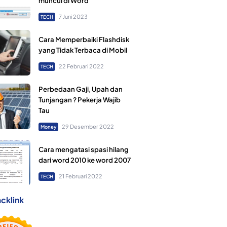
muncul di Word
7 Juni 2023
TECH
Cara Memperbaiki Flashdisk
yang Tidak Terbaca di Mobil
22 Februari 2022
TECH
Perbedaan Gaji, Upah dan
Tunjangan ? Pekerja Wajib
Tau
29 Desember 2022
Money
Cara mengatasi spasi hilang
dari word 2010 ke word 2007
21 Februari 2022
TECH
cklink