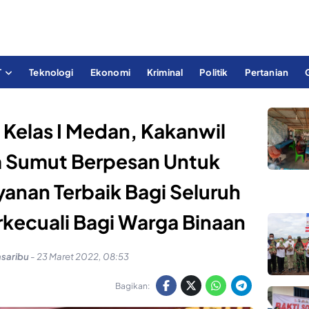
T
Teknologi
Ekonomi
Kriminal
Politik
Pertanian
 Kelas I Medan, Kakanwil
Sumut Berpesan Untuk
anan Terbaik Bagi Seluruh
rkecuali Bagi Warga Binaan
asaribu
-
23 Maret 2022, 08:53
Bagikan: