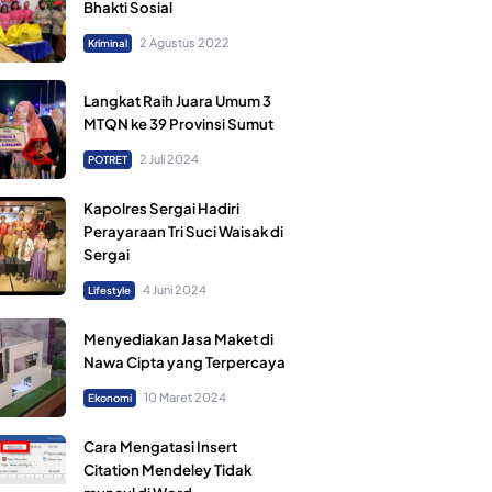
Bhakti Sosial
2 Agustus 2022
Kriminal
Langkat Raih Juara Umum 3
MTQN ke 39 Provinsi Sumut
2 Juli 2024
POTRET
Kapolres Sergai Hadiri
Perayaraan Tri Suci Waisak di
Sergai
4 Juni 2024
Lifestyle
Menyediakan Jasa Maket di
Nawa Cipta yang Terpercaya
10 Maret 2024
Ekonomi
Cara Mengatasi Insert
Citation Mendeley Tidak