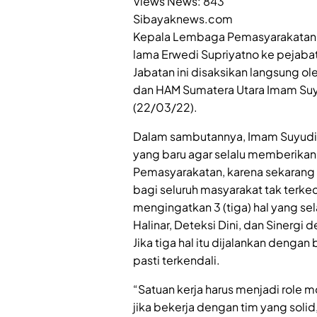
Views News:
843
Sibayaknews.com
Kepala Lembaga Pemasyarakatan Kel
lama Erwedi Supriyatno ke pejabat
Jabatan ini disaksikan langsung 
dan HAM Sumatera Utara Imam Suyu
(22/03/22).
Dalam sambutannya, Imam Suyud
yang baru agar selalu memberika
Pemasyarakatan, karena sekarang
bagi seluruh masyarakat tak terke
mengingatkan 3 (tiga) hal yang sel
Halinar, Deteksi Dini, dan Sinerg
Jika tiga hal itu dijalankan denga
pasti terkendali.
“Satuan kerja harus menjadi role 
jika bekerja dengan tim yang solid