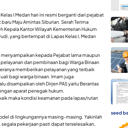
as I Medan hari ini resmi berganti dari pejabat
 baru Maju Amintas Siburian. Serah Terima
oleh Kepala Kantor Wilayah Kementerian Hukum
di, yang bertempat di Lapas Kelas I, Medan
i menyampaikan kepada Pejabat lama maupun
n pelayanan dan pembinaan bagi Warga Binaan
 eranya memberikan pelayanan yang terbaik
cuali bagi warga binaan. Imam juga
alu disampaikan oleh Dirjen PAS yaitu Berantas
i dengan aparat penegak hukum.
n baik maka kondisi keamanan pada lapas/rutan
seed ba
model di lingkungannya masing-masing. Yakinlah
, segala pekerjaan pasti dapat terselesaikan,