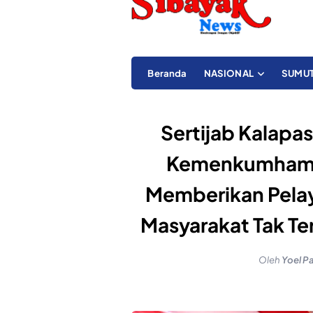
Beranda
NASIONAL
SUMU
Sertijab Kalapas
Kemenkumham 
Memberikan Pelay
Masyarakat Tak Te
Oleh
Yoel P