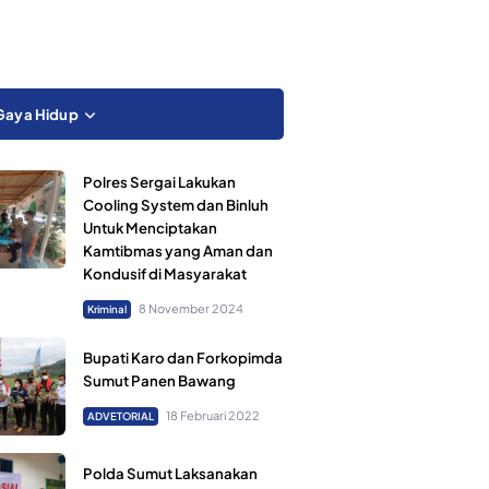
Gaya Hidup
Polres Sergai Lakukan
Cooling System dan Binluh
Untuk Menciptakan
Kamtibmas yang Aman dan
Kondusif di Masyarakat
8 November 2024
Kriminal
Bupati Karo dan Forkopimda
Sumut Panen Bawang
18 Februari 2022
ADVETORIAL
Polda Sumut Laksanakan