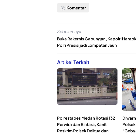
Komentar
Sebelumnya
Buka Rakernis Gabungan, Kapolri Harap
Polri Presisi jadi Lompatan Jauh
Artikel Terkait
Polrestabes Medan Rotasi 132
Diwarn
Perwira dan Bintara, Kanit
Polsek 
Reskrim Polsek Delitua dan
“Geby