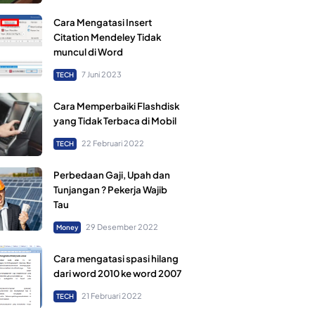
Cara Mengatasi Insert
Citation Mendeley Tidak
muncul di Word
7 Juni 2023
TECH
Cara Memperbaiki Flashdisk
yang Tidak Terbaca di Mobil
22 Februari 2022
TECH
Perbedaan Gaji, Upah dan
Tunjangan ? Pekerja Wajib
Tau
29 Desember 2022
Money
Cara mengatasi spasi hilang
dari word 2010 ke word 2007
21 Februari 2022
TECH