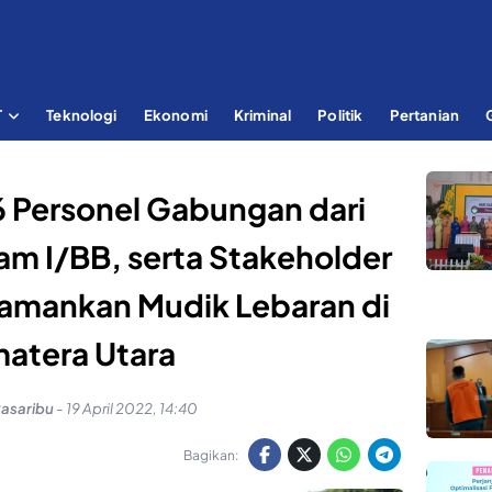
T
Teknologi
Ekonomi
Kriminal
Politik
Pertanian
 Personel Gabungan dari
m I/BB, serta Stakeholder
gamankan Mudik Lebaran di
atera Utara
Pasaribu
-
19 April 2022, 14:40
Bagikan: