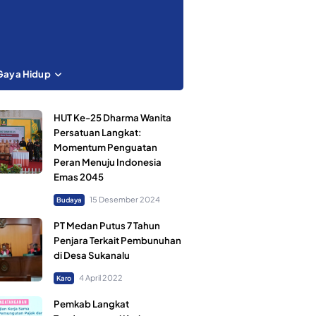
Gaya Hidup
HUT Ke-25 Dharma Wanita
Persatuan Langkat:
Momentum Penguatan
Peran Menuju Indonesia
Emas 2045
15 Desember 2024
Budaya
PT Medan Putus 7 Tahun
Penjara Terkait Pembunuhan
di Desa Sukanalu
4 April 2022
Karo
Pemkab Langkat