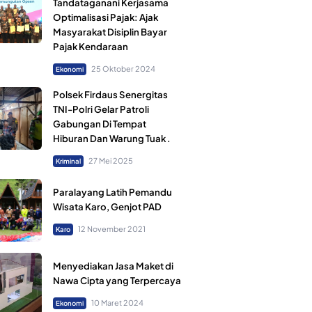
Tandataganani Kerjasama
Optimalisasi Pajak: Ajak
Masyarakat Disiplin Bayar
Pajak Kendaraan
25 Oktober 2024
Ekonomi
Polsek Firdaus Senergitas
TNI-Polri Gelar Patroli
Gabungan Di Tempat
Hiburan Dan Warung Tuak .
27 Mei 2025
Kriminal
Paralayang Latih Pemandu
Wisata Karo, Genjot PAD
12 November 2021
Karo
Menyediakan Jasa Maket di
Nawa Cipta yang Terpercaya
10 Maret 2024
Ekonomi