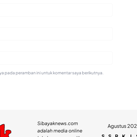
ya pada peramban ini untuk komentar saya berikutnya.
Sibayaknews.com
Agustus 20
adalah media online
S
S
R
K
J