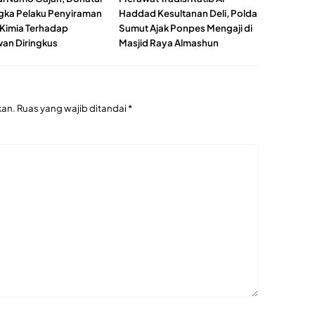
gka Pelaku Penyiraman
Haddad Kesultanan Deli, Polda
 Kimia Terhadap
Sumut Ajak Ponpes Mengaji di
an Diringkus
Masjid Raya Almashun
kan.
Ruas yang wajib ditandai
*