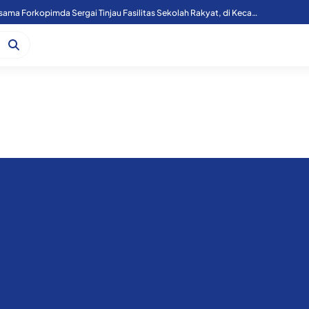
Kapoolres Sergai Bersama Forkopimda Sergai Tinjau Fasilitas Sekolah Rakyat, di Kecamatan Firdaus.