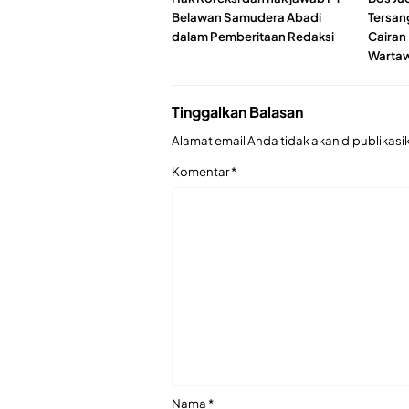
Belawan Samudera Abadi
Tersan
dalam Pemberitaan Redaksi
Cairan
Wartaw
Tinggalkan Balasan
Alamat email Anda tidak akan dipublikasi
Komentar
*
Nama
*