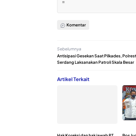
=
Komentar
Sebelumnya
Antisipasi Gesekan Saat Pilkades, Polrest
Serdang Laksanakan Patroli Skala Besar
Artikel Terkait
Hak Koreksi dan hak jawab PT
Bos Ju