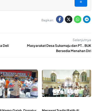
=
Bagikan:
Selanjutnya
a Deli
Masyarakat Desa Sukamaju dan PT.. BUK
Bersedia Menahan Diri
di Namo Gajah, Donatur
Merawat Tradisi Ratib Al