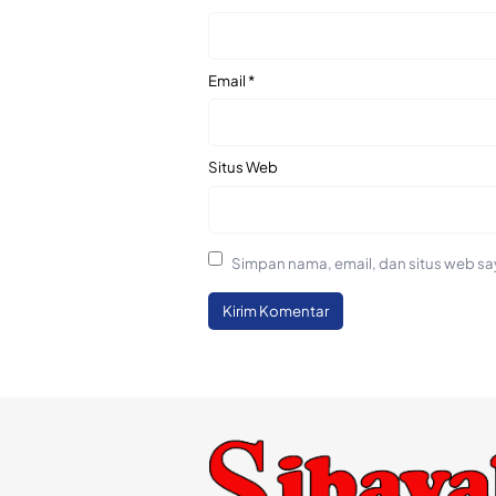
Email
*
Situs Web
Simpan nama, email, dan situs web sa