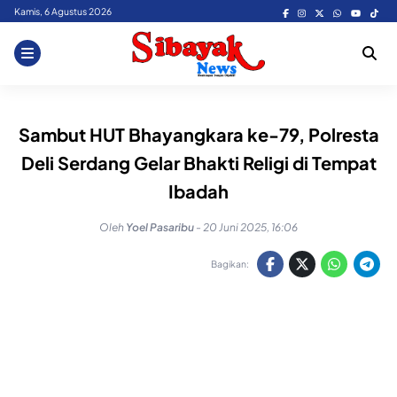
Skip
Kamis, 6 Agustus 2026
to
content
Sambut HUT Bhayangkara ke-79, Polresta
Deli Serdang Gelar Bhakti Religi di Tempat
Ibadah
Oleh
Yoel Pasaribu
-
20 Juni 2025, 16:06
Bagikan: