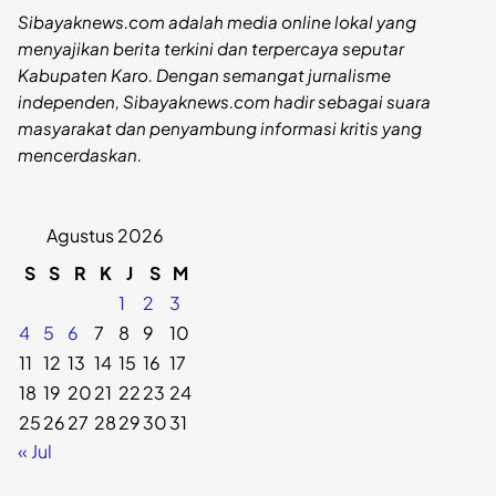
Sibayaknews.com adalah media online lokal yang
menyajikan berita terkini dan terpercaya seputar
Kabupaten Karo. Dengan semangat jurnalisme
independen, Sibayaknews.com hadir sebagai suara
masyarakat dan penyambung informasi kritis yang
mencerdaskan.
Agustus 2026
S
S
R
K
J
S
M
1
2
3
4
5
6
7
8
9
10
11
12
13
14
15
16
17
18
19
20
21
22
23
24
25
26
27
28
29
30
31
« Jul