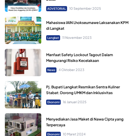
10 September 2025
ADVETORIAL
Mahasiswa IAIN Lhokseumawe Laksanakan KPM
di Langkat
11 November 2023
Langkat
Manfaat Safety Lockout Tagout Dalam
Mengurangi Risiko Kecelakaan
4 Oktober 2023
News
Pj. Bupati Langkat Resmikan Sentra Kuliner
Stabat: Dorong UMKM dan Inklusivitas
16 Januari 2025
Ekonomi
Menyediakan Jasa Maket di Nawa Cipta yang
Terpercaya
10 Maret 2024
Ekonomi